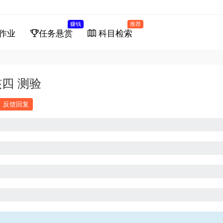
赚钱
推荐
作业
任务悬赏
科目检索
四 测验
反馈回复