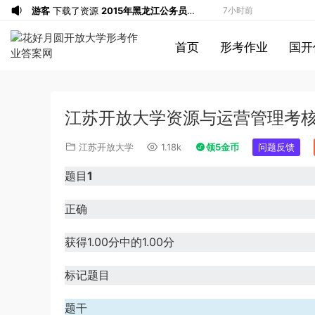
游客
下载了资源
2015年黑龙江公务员考
7小时前
试《申论》及参考答案（公检法B）
游客
下载了资源
2007年黑龙江公务员考
7小时前
首页
形考作业
国开
试《行测》卷（B）及参考答案（无解
游客
下载了资源
2016年下半年教师资格
8小时前
析，不建议做）
证考试《初中历史》题（解析）
a*******
登录了本站
9小时前
a*******
登录了本站
9小时前
江苏开放大学资源与运营管理考核
1*******
登录了本站
9小时前
游客
下载了资源
2009年0426西藏公务
10小时前
江苏开放大学
1.18k
领5金币
问题反馈
员考试《行测》真题答案及解析
u*******
签到打卡，获得1元奖励
27分钟前
题目
1
u*******
签到打卡，获得1元奖励
55分钟前
u*******
签到打卡，获得1元奖励
3小时前
正确
游客
下载了资源
2019年420联考《行
5小时前
获得1.00分中的1.00分
测》真题（河南县级以上）答案及解析
游客
下载了资源
2020年0726浙江公务
5小时前
员考试《行测》真题（B卷）参考答案及
游客
下载了资源
2022年北京公务员考试
6小时前
标记题目
解析
行测试题答案解析
u*******
签到打卡，获得1元奖励
6小时前
u*******
登录了本站
6小时前
题干