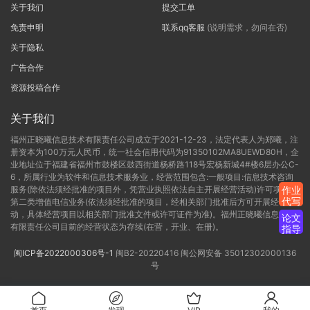
关于我们
提交工单
免责申明
联系qq客服
(说明需求，勿问在否)
关于隐私
广告合作
资源投稿合作
关于我们
福州正晓曦信息技术有限责任公司成立于2021-12-23，法定代表人为郑曦，注
册资本为100万元人民币，统一社会信用代码为91350102MA8UEWD80H，企
业地址位于福建省福州市鼓楼区鼓西街道杨桥路118号宏杨新城4#楼6层办公C-
6，所属行业为软件和信息技术服务业，经营范围包含:一般项目:信息技术咨询
服务(除依法须经批准的项目外，凭营业执照依法自主开展经营活动)许可项目:
作业
代写
第二类增值电信业务(依法须经批准的项目，经相关部门批准后方可开展经营活
动，具体经营项目以相关部门批准文件或许可证件为准)。福州正晓曦信息技术
论文
有限责任公司目前的经营状态为存续(在营，开业、在册)。
指导
闽ICP备2022000306号-1
闽B2-20220416
闽公网安备 35012302000136
号