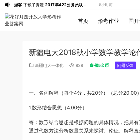
游客
下载了资源
2017年422公务员联考
5小时前
《行测》真题（福建卷）答案及解析 (1)
游客
下载了资源
2013年广东公务员考试
7小时前
首页
形考作业
国开
《行测》三卷答案及解析
游客
下载了资源
2019年浙江公务员考试
8小时前
《申论》真题（B卷）及参考答案
游客
下载了资源
2015年黑龙江公务员考
10小时前
试《行测》卷答案及解析
游客
下载了资源
2020年1011新疆公务员
10小时前
新疆电大2018秋小学数学教学论作
考试《行测》真题参考答案及解析
游客
下载了资源
2020年0822贵州公务
11小时前
员考试《行测》真题参考答案及解析
游客
下载了资源
坐立不安的僵尸钥匙扣
12小时前
新疆电大一体化
838
领5金币
问题反馈
3d打印图纸
游客
下载了资源
2009年广东公务员考试
14小时前
《行测》真题答案及解析
游客
下载了资源
2004年广东公务员考试
14小时前
《行测》真题(下半年）答案及解析
游客
下载了资源
2019年420联考《行
15小时前
一、名词解释（每个4分，共20分）（总分20.00
测》真题（河南县级以上）答案及解析
游客
下载了资源
2013年广东公务员考试
16小时前
1.数形结合思想（4.00分）
《行测》三卷答案及解析
游客
下载了资源
2015年黑龙江公务员考
16小时前
试《申论》及参考答案（公检法B）
游客
下载了资源
2016年河南公务员考试
12分钟前
答：数形结合思想是根据问题的具体情况，把具有
《行测》真题答案及解析
游客
下载了资源
2021年公务员多省联考
1小时前
通过代数方法分析数量关系来探讨、论证、解释直
《申论》题（河南乡镇卷）及参考答案
u*******
加入了本站
3小时前