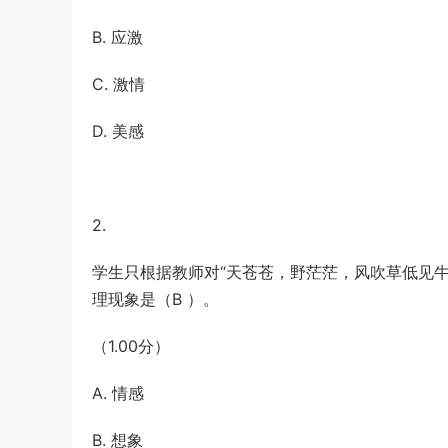
u*******
登录了本站
41分钟前
B. 应激
C. 激情
D. 美感
2.
学生只根据教师对“天苍苍，野茫茫，风吹草低见
理现象是（B ）。
（1.00分）
A. 情感
B. 想象