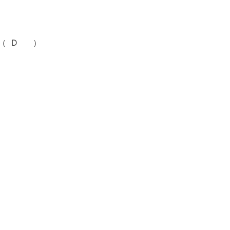
（ D ）