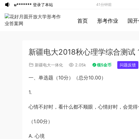
u*******
登录了本站
41分钟前
游客
下载了资源
2021年0327安徽公务
2小时前
首页
形考作业
国开
员考试《行测》真题答案及解析
u*******
签到打卡，获得1元奖励
3小时前
游客
下载了资源
2021年北京公务员考试
4小时前
《行测》真题（区级及以上）参考答案及
游客
下载了资源
2017年422公务员联考
4小时前
新疆电大2018秋心理学综合测试 
解析
《申论》真题及参考答案（黑龙江省市
u*******
登录了本站
5小时前
卷）
u*******
签到打卡，获得1元奖励
5小时前
新疆电大一体化
2.05k
领5金币
问题反馈
游客
下载了资源
2017年422公务员联考
5小时前
一、单选题（10分）（总分10.00）
《行测》真题（福建卷）答案及解析 (1)
游客
下载了资源
2020年1011新疆公务员
5小时前
考试《申论》真题及参考答案
游客
下载了资源
2015年北京公务员考试
6小时前
1.
《行测》卷参考答案及解析
游客
下载了资源
2019年420联考《申
27分钟前
心情不好时，看什么都不顺眼，心情好时，会觉得
论》真题（黑龙江县乡卷）及答案
u*******
登录了本站
38分钟前
u*******
登录了本站
38分钟前
（1.00分）
u*******
登录了本站
39分钟前
u*******
登录了本站
40分钟前
A. 心境