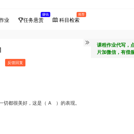
赚钱
推荐
作业
任务悬赏
科目检索
课程作业代写，
1
片加微信，有偿
反馈回复
一切都很美好，这是（ A ）的表现。