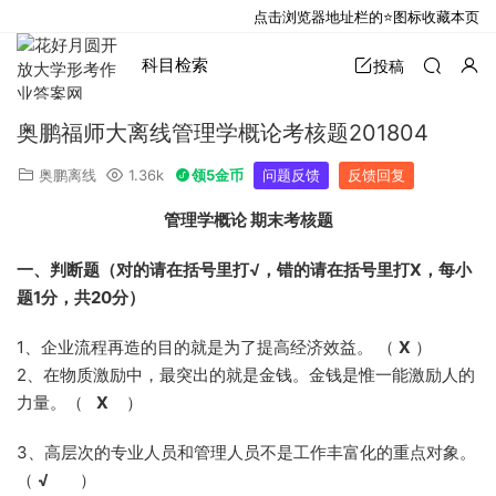
点击浏览器地址栏的⭐图标收藏本页
科目检索
投稿
奥鹏福师大离线管理学概论考核题201804
奥鹏离线
1.36k
领5金币
问题反馈
反馈回复
管理学概论 期末考核题
一、判断题（对的请在括号里打
√
，错的请在括号里打
X，每小
题1分，共20分）
1、企业流程再造的目的就是为了提高经济效益。 （
X
）
2、在物质激励中，最突出的就是金钱。金钱是惟一能激励人的
力量。（
X
）
3、高层次的专业人员和管理人员不是工作丰富化的重点对象。
（
√
）