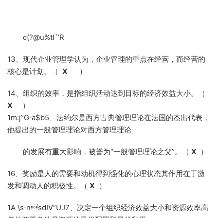
c(?@u%t­l`’R
13、现代企业管理学认为，企业管理的重点在经营，而经营的
核心是计划。（
X
）
14、组织的效率，是指组织活动达到目标的经济效益大小。（
X
）
1m:j”G‑a$b5、法约尔是西方古典管理理论在法国的杰出代表，
他提出的一般管理理论对西方管理理论
的发展有重大影响，被誉为“一般管理理论之父”。（
X
）
16、奖励是人的需要和动机得到强化的心理状态其作用在于激
发和调动人的积极性。（
X
）
1A \s‑nsd!V”UJ7、决定一个组织经济效益大小和资源效率高