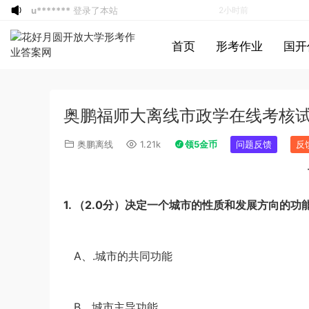
u*******
登录了本站
2小时前
u*******
登录了本站
2小时前
首页
形考作业
国开
u*******
登录了本站
2小时前
游客
下载了资源
2021年0327安徽公务
3小时前
员考试《行测》真题答案及解析
u*******
签到打卡，获得1元奖励
4小时前
奥鹏福师大离线市政学在线考核
游客
下载了资源
2021年北京公务员考试
5小时前
《行测》真题（区级及以上）参考答案及
游客
下载了资源
2017年422公务员联考
6小时前
奥鹏离线
1.21k
领5金币
问题反馈
反
解析
《申论》真题及参考答案（黑龙江省市
u*******
登录了本站
6小时前
卷）
u*******
签到打卡，获得1元奖励
6小时前
游客
下载了资源
2017年422公务员联考
6小时前
1.
（2.0分）
决定一个城市的性质和发展方向的功
《行测》真题（福建卷）答案及解析 (1)
游客
下载了资源
2020年1011新疆公务员
6小时前
·
考试《申论》真题及参考答案
游客
下载了资源
2015年北京公务员考试
7小时前
A、.城市的共同功能
《行测》卷参考答案及解析
游客
下载了资源
2019年420联考《申
2小时前
论》真题（黑龙江县乡卷）及答案
u*******
登录了本站
2小时前
·
u*******
登录了本站
2小时前
B、城市主导功能