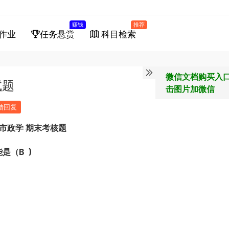
赚钱
推荐
作业
任务悬赏
科目检索
微信文档购买入
试题
击图片加微信
馈回复
市政学 期末考核题
能是（B
)