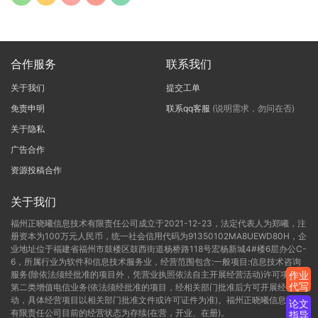
合作服务
联系我们
关于我们
提交工单
免责申明
联系qq客服
(说明需求，勿问在否)
关于隐私
广告合作
资源投稿合作
关于我们
福州正晓曦信息技术有限责任公司成立于2021-12-23，法定代表人为郑曦，注
册资本为100万元人民币，统一社会信用代码为91350102MA8UEWD80H，企
业地址位于福建省福州市鼓楼区鼓西街道杨桥路118号宏杨新城4#楼6层办公C-
6，所属行业为软件和信息技术服务业，经营范围包含:一般项目:信息技术咨询
服务(除依法须经批准的项目外，凭营业执照依法自主开展经营活动)许可项目:
作业
代写
第二类增值电信业务(依法须经批准的项目，经相关部门批准后方可开展经营活
动，具体经营项目以相关部门批准文件或许可证件为准)。福州正晓曦信息技术
论文
有限责任公司目前的经营状态为存续(在营，开业、在册)。
指导