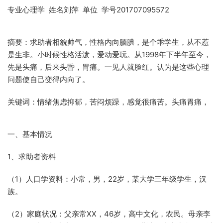
专业心理学 姓名刘萍 单位 学号201707095572
摘要：求助者相貌帅气，性格内向腼腆，是个乖学生，从不惹
是生非。小时候性格活泼，爱动爱玩。从1998年下半年至今，
先是头痛，后来头昏，胃痛。一见人就脸红。认为是这些心理
问题使自己变得内向了。
关键词：情绪焦虑抑郁，苦闷烦躁，感觉很痛苦。头痛胃痛，
一、基本情况
1、求助者资料
（1）人口学资料：小常，男，22岁，某大学三年级学生，汉
族。
（2）家庭状况：父亲常XX，46岁，高中文化，农民。母亲李