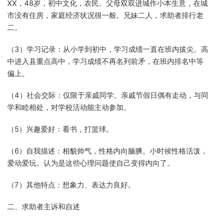
XX，48岁，初中文化，农民。父母双双进城作小本生意，在城
市没有住房，家庭经济状况很一般。兄妹二人，求助者排行老
二。
（3）学习记录：从小学到初中，学习成绩一直在班内拔尖。高
中进入县重点高中，学习成绩不再名列前矛，在班内排名中等
偏上。
（4）社会交际：仅限于亲戚同学。亲戚节假日偶有走动，与同
学和睦相处，对学校活动能主动参加。
（5）兴趣爱好：看书，打篮球。
（6）自我描述：相貌帅气，性格内向腼腆。小时候性格活泼，
爱动爱玩。认为是这些心理问题使自己变得内向了。
（7）其他特点：想象力、表达力良好。
二、求助者主诉和自述