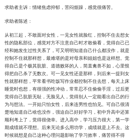
求助者主诉：情绪焦虑抑郁，苦闷烦躁，感觉很痛苦。
求助者陈述：
从初三起，不敢面对女性，一见女性就脸红，控制不住去想女
性的隐私部位，感觉对方不注意自己时才敢偷看，觉得自己已
经和她发生过性关系了，可又明明知道自己什么都没作，就是
控制不住就那样想，最难堪的是对母亲和姐姐也是这样想。觉
得自己是个极其肮脏、道德败坏的人，简直禽兽不如，心里恨
得把自己杀了无数次。可一见女性还是那样，到后来一提到女
性就那样想，平常看书吃饭写作业都控制不住去想，每天上床
睡觉时也想，有很强的性冲动，常常忍不住偷偷手淫，过后更
觉得自己肮脏无耻，无脸见人，觉得别人一定能看出自己的行
为与想法。一开始只怕女性，后来连男性也怕见。可自己很清
楚地知道自己啥也没作，强迫自己好好学习，初中升高中还算
顺利考上了，觉得很侥幸。进入高中，学习压力很大，第一学
期成绩就不理想。后来无论多么用功学，成绩就是上不去。这
时候就想是自己这种心理问题影响了学习效率，痛苦得不得