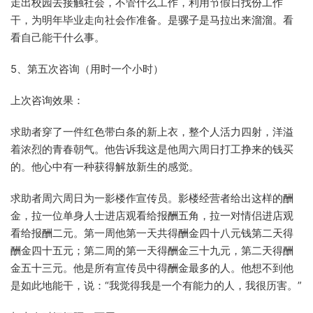
走出校园去接触社会，不管什么工作，利用节假日找份工作
干，为明年毕业走向社会作准备。是骡子是马拉出来溜溜。看
看自己能干什么事。
5、第五次咨询（用时一个小时）
上次咨询效果：
求助者穿了一件红色带白条的新上衣，整个人活力四射，洋溢
着浓烈的青春朝气。他告诉我这是他周六周日打工挣来的钱买
的。他心中有一种获得解放新生的感觉。
求助者周六周日为一影楼作宣传员。影楼经营者给出这样的酬
金，拉一位单身人士进店观看给报酬五角，拉一对情侣进店观
看给报酬二元。第一周他第一天共得酬金四十八元钱第二天得
酬金四十五元；第二周的第一天得酬金三十九元，第二天得酬
金五十三元。他是所有宣传员中得酬金最多的人。他想不到他
是如此地能干，说：“我觉得我是一个有能力的人，我很历害。”