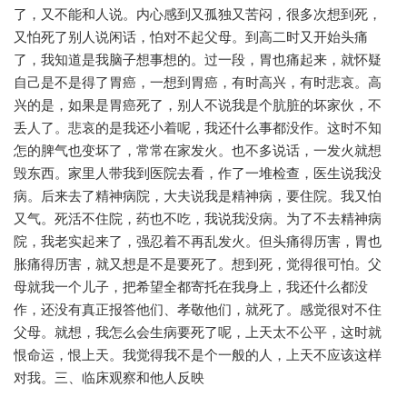
了，又不能和人说。内心感到又孤独又苦闷，很多次想到死，
又怕死了别人说闲话，怕对不起父母。到高二时又开始头痛
了，我知道是我脑子想事想的。过一段，胃也痛起来，就怀疑
自己是不是得了胃癌，一想到胃癌，有时高兴，有时悲哀。高
兴的是，如果是胃癌死了，别人不说我是个肮脏的坏家伙，不
丢人了。悲哀的是我还小着呢，我还什么事都没作。这时不知
怎的脾气也变坏了，常常在家发火。也不多说话，一发火就想
毁东西。家里人带我到医院去看，作了一堆检查，医生说我没
病。后来去了精神病院，大夫说我是精神病，要住院。我又怕
又气。死活不住院，药也不吃，我说我没病。为了不去精神病
院，我老实起来了，强忍着不再乱发火。但头痛得历害，胃也
胀痛得历害，就又想是不是要死了。想到死，觉得很可怕。父
母就我一个儿子，把希望全都寄托在我身上，我还什么都没
作，还没有真正报答他们、孝敬他们，就死了。感觉很对不住
父母。就想，我怎么会生病要死了呢，上天太不公平，这时就
恨命运，恨上天。我觉得我不是个一般的人，上天不应该这样
对我。三、临床观察和他人反映