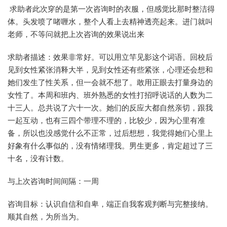
求助者此次穿的是第一次咨询时的衣服，但感觉比那时整洁得
体。头发喷了啫喱水，整个人看上去精神透亮起来。进门就叫
老师，不等问就把上次咨询的效果说出来
求助者描述：效果非常好。可以用立竿见影这个词语。回校后
见到女性紧张消释大半，见到女性还有些紧张，心理还会想和
她们发生了性关系，但一会就不想了。敢用正眼去打量身边的
女性了。本周和班内、班外熟悉的女性打招呼说话的人数为二
十三人。总共说了六十一次。她们的反应大都自然亲切，跟我
一起互动，也有三四个带理不理的，比较少，因为心里有准
备，所以也没感觉什么不正常，过后想想，我觉得她们心里上
好象有什么事似的，没有情绪理我。男生更多，肯定超过了三
十名，没有计数。
与上次咨询时间间隔：一周
咨询目标：认识自信和自卑，端正自我客观判断与完整接纳。
顺其自然，为所当为。