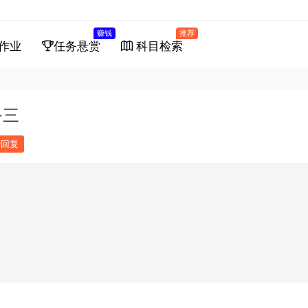
赚钱
推荐
作业
任务悬赏
科目检索
务三
馈回复