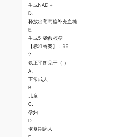
生成NAD＋
D.
释放出葡萄糖补充血糖
E.
生成5-磷酸核糖
【标准答案】：BE
2.
氮正平衡见于（ ）
A.
正常成人
B.
儿童
C.
孕妇
D.
恢复期病人