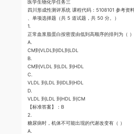
医学生物化学任务三
测》真题（河南县级以上）答案及解析
游客
下载了资源
2020年0726浙江公务
6小时前
四川形成性测评系统 课程代码：5108101 参考资
员考试《行测》真题（B卷）参考答案及
、单项选择题（共 5 道试题，共 50 分。）
解析
1.
正常血浆脂蛋白按密度由低到高顺序的排列为（ 
A.
CM到VLDL到IDL到LDL
B.
CM到VLDL 到LDL 到HDL
C.
VLDL 到LDL 到IDL到HDL
D.
VLDL 到LDL 到HDL 到CM
【标准答案】：B
2.
糖尿病时，机体不可能出现的代谢改变有（ ）
A.