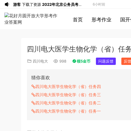
游客
下载了资源
2022年北京公务员考试
6小时前
行测试题答案解析
u*******
签到打卡，获得1元奖励
6小时前
首页
形考作业
国开
u*******
登录了本站
7小时前
游客
下载了资源
2013年广东公务员考试
8小时前
《行测》三卷答案及解析
游客
下载了资源
2015年黑龙江公务员考
8小时前
四川电大医学生物化学（省）任
试《申论》及参考答案（公检法B）
游客
下载了资源
2007年黑龙江公务员考
8小时前
试《行测》卷（B）及参考答案（无解
游客
下载了资源
2016年下半年教师资格
8小时前
四川电大
998
领5金币
问题反馈
反
析，不建议做）
证考试《初中历史》题（解析）
a*******
登录了本站
9小时前
a*******
登录了本站
9小时前
猜你喜欢
1*******
登录了本站
9小时前
四川电大医学生物化学（省）任务四
游客
下载了资源
2009年0426西藏公务
11小时前
四川电大医学生物化学（省）任务三
员考试《行测》真题答案及解析
u*******
签到打卡，获得1元奖励
57分钟前
四川电大医学生物化学（省）任务二
u*******
签到打卡，获得1元奖励
1小时前
四川电大医学生物化学（省）任务一
u*******
签到打卡，获得1元奖励
3小时前
游客
下载了资源
2019年420联考《行
6小时前