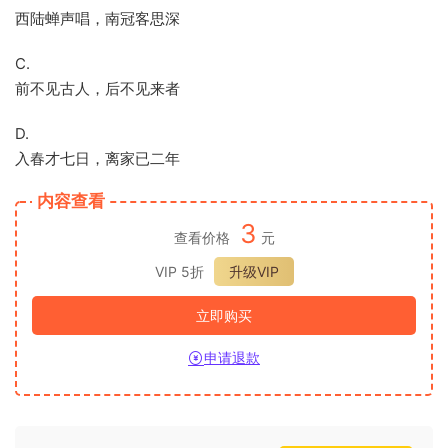
西陆蝉声唱，南冠客思深
C.
前不见古人，后不见来者
D.
入春才七日，离家已二年
内容查看
3
查看价格
元
VIP 5折
升级VIP
立即购买
申请退款