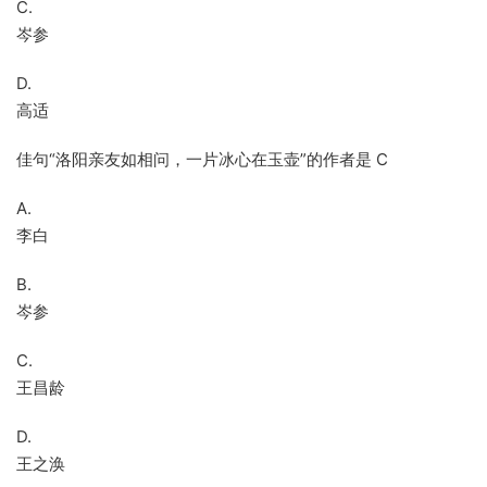
C.
岑参
D.
高适
佳句“洛阳亲友如相问，一片冰心在玉壶”的作者是 C
A.
李白
B.
岑参
C.
王昌龄
D.
王之涣