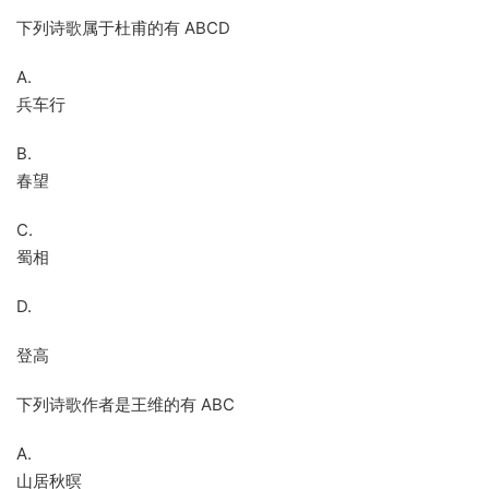
下列诗歌属于杜甫的有 ABCD
A.
兵车行
B.
春望
C.
蜀相
D.
登高
下列诗歌作者是王维的有 ABC
A.
山居秋暝