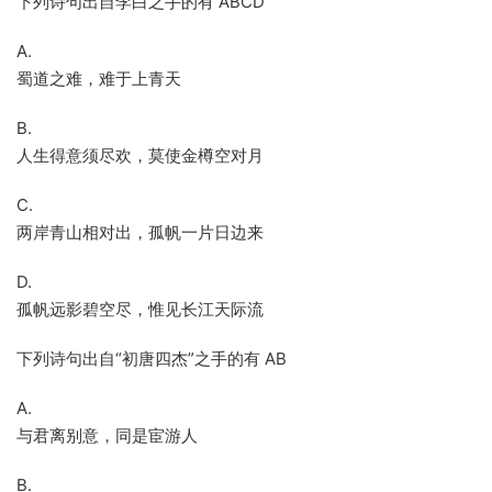
下列诗句出自李白之手的有 ABCD
A.
蜀道之难，难于上青天
B.
人生得意须尽欢，莫使金樽空对月
C.
两岸青山相对出，孤帆一片日边来
D.
孤帆远影碧空尽，惟见长江天际流
下列诗句出自“初唐四杰”之手的有 AB
A.
与君离别意，同是宦游人
B.