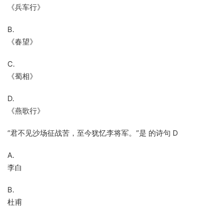
《兵车行》
B.
《春望》
C.
《蜀相》
D.
《燕歌行》
“君不见沙场征战苦，至今犹忆李将军。”是 的诗句 D
A.
李白
B.
杜甫