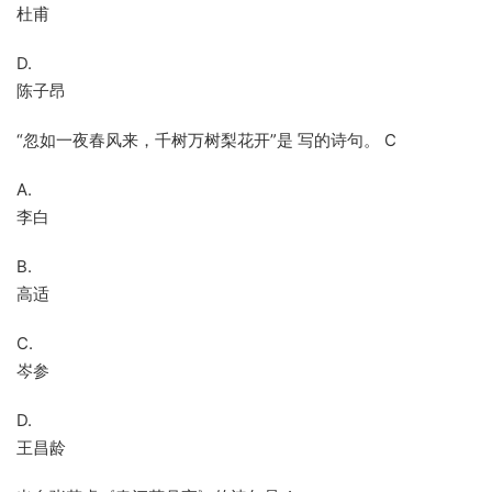
杜甫
D.
陈子昂
“忽如一夜春风来，千树万树梨花开”是 写的诗句。 C
A.
李白
B.
高适
C.
岑参
D.
王昌龄