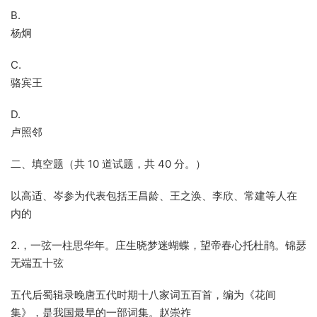
B.
杨炯
C.
骆宾王
D.
卢照邻
二、填空题（共 10 道试题，共 40 分。）
以高适、岑参为代表包括王昌龄、王之涣、李欣、常建等人在
内的
2.，一弦一柱思华年。庄生晓梦迷蝴蝶，望帝春心托杜鹃。锦瑟
无端五十弦
五代后蜀辑录晚唐五代时期十八家词五百首，编为《花间
集》，是我国最早的一部词集。赵崇祚