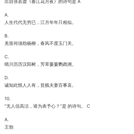
出自张若虚《春江花月夜》的诗句是 A
A.
人生代代无穷已，江月年年只相似。
B.
羌笛何须怨杨柳，春风不度玉门关。
C.
晴川历历汉阳树，芳草萋萋鹦鹉洲。
D.
诚知此恨人人有，贫贱夫妻百事哀。
10.
“无人信高洁，谁为表予心？”是 的诗句。 C
A.
王勃