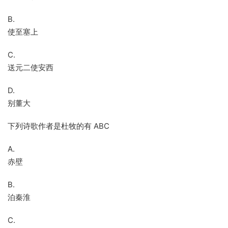
B.
使至塞上
C.
送元二使安西
D.
别董大
下列诗歌作者是杜牧的有 ABC
A.
赤壁
B.
泊秦淮
C.