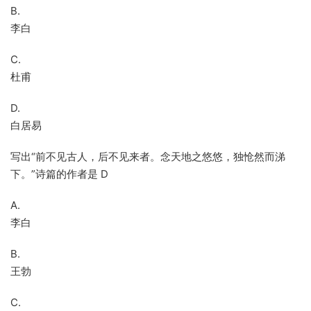
B.
李白
C.
杜甫
D.
白居易
写出“前不见古人，后不见来者。念天地之悠悠，独怆然而涕
下。”诗篇的作者是 D
A.
李白
B.
王勃
C.