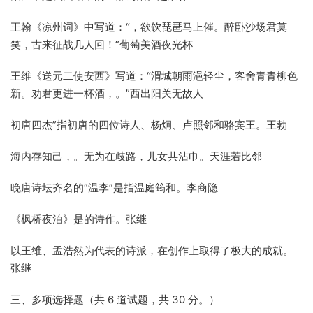
王翰《凉州词》中写道：“，欲饮琵琶马上催。醉卧沙场君莫
笑，古来征战几人回！”葡萄美酒夜光杯
王维《送元二使安西》写道：“渭城朝雨浥轻尘，客舍青青柳色
新。劝君更进一杯酒，。”西出阳关无故人
初唐四杰”指初唐的四位诗人、杨炯、卢照邻和骆宾王。王勃
海内存知己，。无为在歧路，儿女共沾巾。天涯若比邻
晚唐诗坛齐名的“温李”是指温庭筠和。李商隐
《枫桥夜泊》是的诗作。张继
以王维、孟浩然为代表的诗派，在创作上取得了极大的成就。
张继
三、多项选择题（共 6 道试题，共 30 分。）