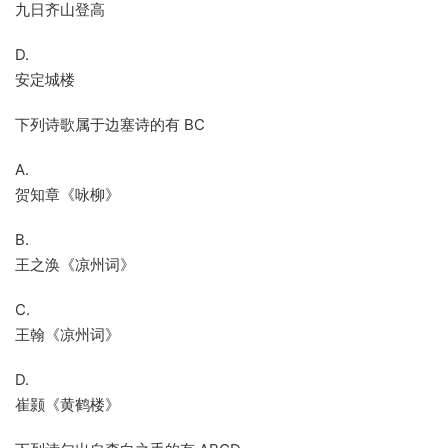
九日齐山登高
D.
安定城楼
下列诗歌属于边塞诗的有 BC
A.
贺知章《咏柳》
B.
王之涣《凉州词》
C.
王翰《凉州词》
D.
崔颢《黄鹤楼》