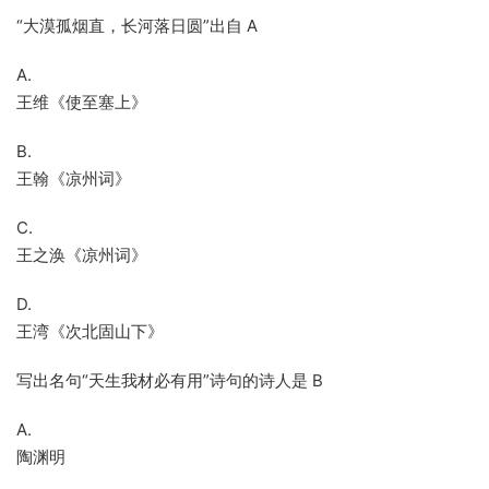
“大漠孤烟直，长河落日圆”出自 A
A.
王维《使至塞上》
B.
王翰《凉州词》
C.
王之涣《凉州词》
D.
王湾《次北固山下》
写出名句“天生我材必有用”诗句的诗人是 B
A.
陶渊明