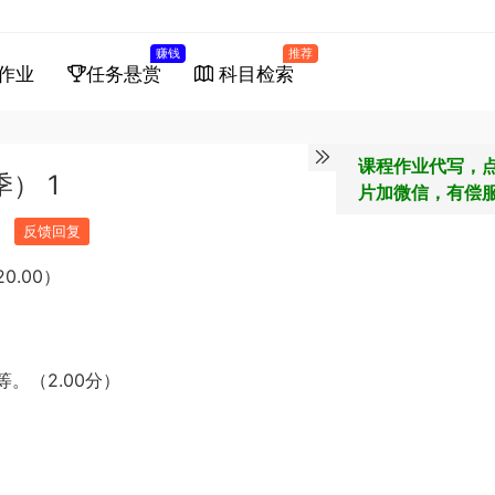
赚钱
推荐
作业
任务悬赏
科目检索
课程作业代写，
） 1
片加微信，有偿
反馈回复
0.00）
。（2.00分）