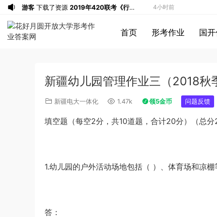
游客
下载了资源
2019年420联考《行
4小时前
测》真题（河南县级以上）答案及解析
u*******
签到打卡，获得1元奖励
5小时前
首页
形考作业
国开
游客
下载了资源
2013年广东公务员考试
5小时前
《行测》三卷答案及解析
游客
下载了资源
2015年河南公务员考试
5小时前
《行测》真题答案及解析
u*******
签到打卡，获得1元奖励
7小时前
新疆幼儿园管理作业三（2018秋季
u*******
登录了本站
7小时前
u*******
签到打卡，获得1元奖励
8小时前
新疆电大一体化
1.47k
领5金币
问题反馈
u*******
登录了本站
8小时前
填空题（每空2分，共10道题，合计20分）（总分2
u*******
登录了本站
8小时前
游客
下载了资源
2013年921公务员考试
8小时前
联考《行测》真题答案及解析（河南卷）
u*******
签到打卡，获得1元奖励
9小时前
1.幼儿园的户外活动场地包括（ ）、体育场和凉棚等
(1)
u*******
签到打卡，获得1元奖励
9小时前
游客
下载了资源
2015年上半年教师资格
51分钟前
证考试《初中英语》真题解析
游客
下载了资源
2014年下半年教师资格
1小时前
证考试《教育知识与能力》（中学）真题
u*******
签到打卡，获得1元奖励
3小时前
答：