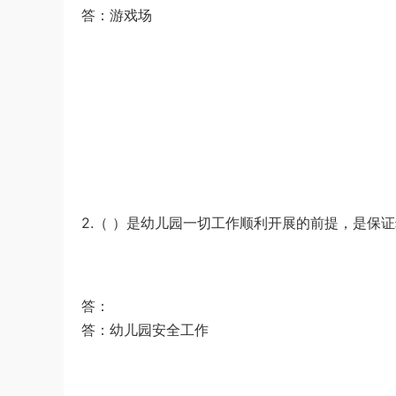
答：游戏场
（解析）
1*******
登录了本站
3小时前
2.（ ）是幼儿园一切工作顺利开展的前提，是保证
答：
答：幼儿园安全工作