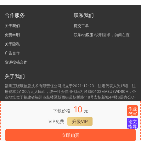
合作服务
联系我们
关于我们
提交工单
免责申明
联系qq客服
(说明需求，勿问在否)
关于隐私
广告合作
资源投稿合作
关于我们
福州正晓曦信息技术有限责任公司成立于2021-12-23，法定代表人为郑曦，注
册资本为100万元人民币，统一社会信用代码为91350102MA8UEWD80H，企
业地址位于福建省福州市鼓楼区鼓西街道杨桥路118号宏杨新城4#楼6层办公C-
6，所属行业为软件和信息技术服务业，经营范围包含:一般项目:信息技术咨询
10
服务(除依法须经批准的项目外，凭营业执照依法自主开展经营活动)许可项目:
作业
下载价格
元
代写
第二类增值电信业务(依法须经批准的项目，经相关部门批准后方可开展经营活
动，具体经营项目以相关部门批准文件或许可证件为准)。福州正晓曦信息技术
VIP免费
升级VIP
论文
有限责任公司目前的经营状态为存续(在营，开业、在册)。
指导
立即购买
闽ICP备2022000306号-1
闽B2-20220416
闽公网安备 35012302000136