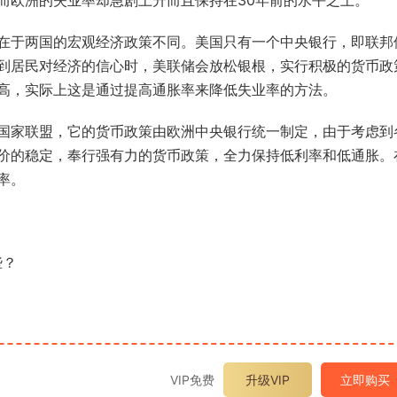
而欧洲的失业率却急剧上升而且保持在30年前的水平之上。
在于两国的宏观经济政策不同。美国只有一个中央银行，即联邦
到居民对经济的信心时，美联储会放松银根，实行积极的货币政
高，实际上这是通过提高通胀率来降低失业率的方法。
国家联盟，它的货币政策由欧洲中央银行统一制定，由于考虑到
价的稳定，奉行强有力的货币政策，全力保持低利率和低通胀。
率。
2026年春江苏开放大学形势与政策060112
2025年秋江苏开放大学形势与
些？
专题一专题二专题三专题四合集答案
专题一测试题答案
6.39k
20
2.55k
10
2026年春江苏开放大学文献检索与论文写
2025年秋江苏开放大学入学教
作060930第三次过程性作业答案
业三答案
1.07k
10
2.41k
10
VIP免费
升级VIP
立即购买