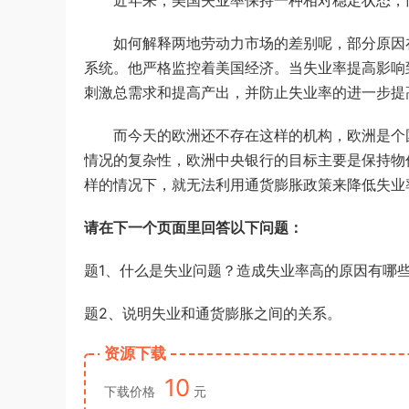
近年来，美国失业率保持一种相对稳定状态，
《申论》真题（B卷）及参考答案
游客
下载了资源
2015年黑龙江公务员考
7小时前
如何解释两地劳动力市场的差别呢，部分原因
试《行测》卷答案及解析
系统。他严格监控着美国经济。当失业率提高影响
刺激总需求和提高产出，并防止失业率的进一步提
而今天的欧洲还不存在这样的机构，欧洲是个
情况的复杂性，欧洲中央银行的目标主要是保持物
样的情况下，就无法利用通货膨胀政策来降低失业
请在下一个页面里回答以下问题：
题1、什么是失业问题？造成失业率高的原因有哪
题2、说明失业和通货膨胀之间的关系。
资源下载
10
下载价格
元