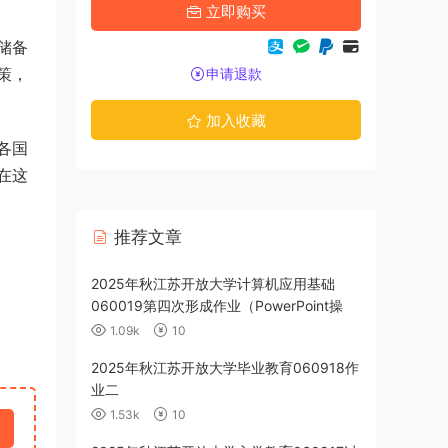
立即购买
储备
策，
申请退款
加入收藏
各国
在这
推荐文章
政策060112
2025年秋江苏开放大学计算机应用基础
060019第四次形成作业（PowerPoint操
作）
1.09k
10
育060917作
2025年秋江苏开放大学毕业教育060918作
业二
1.53k
10