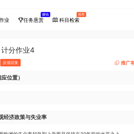
赚钱
推荐
作业
任务悬赏
科目检索
计分作业4
推广
反馈回复
相应位置）
观经济政策与失业率