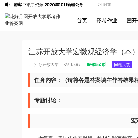
游客
下载了资源
2020年1011新疆公务员
7小时前
考试《行测》真题参考答案及解析
游客
下载了资源
2020年0822贵州公务
7小时前
首页
形考作业
国开
员考试《行测》真题参考答案及解析
游客
下载了资源
坐立不安的僵尸钥匙扣
8小时前
3d打印图纸
游客
下载了资源
2009年广东公务员考试
10小时前
《行测》真题答案及解析
游客
下载了资源
2004年广东公务员考试
10小时前
江苏开放大学宏微观经济学（本）
《行测》真题(下半年）答案及解析
游客
下载了资源
2019年420联考《行
11小时前
测》真题（河南县级以上）答案及解析
游客
下载了资源
2013年广东公务员考试
13小时前
江苏开放大学
1.39k
领5金币
问题反馈
《行测》三卷答案及解析
游客
下载了资源
2015年黑龙江公务员考
13小时前
试《申论》及参考答案（公检法B）
u*******
签到打卡，获得1元奖励
14小时前
任务内容：（请将各题答案填在作答结果
u*******
签到打卡，获得1元奖励
15小时前
u*******
签到打卡，获得1元奖励
16小时前
专题讨论：
游客
下载了资源
2009年黑龙江省申论
17小时前
（A卷）真题及参考答案
游客
下载了资源
2017年422公务员联考
1小时前
宏
《行测》真题（福建卷）答案及解析 (1)
游客
下载了资源
2013年广东公务员考试
3小时前
《行测》三卷答案及解析
游客
下载了资源
2019年浙江公务员考试
4小时前