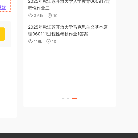
育060918作
2025年秋江苏开放大学入学教育060917过
退款
程性作业二
3.61k
10
算机应用基础
2025年秋江苏开放大学马克思主义基本原
cel 数据处理
理060111过程性考核作业1答案
1.16k
10
克思主义基本原
（5-8单元）答
算机应用基础
合测试）答案