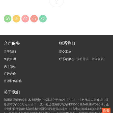
0
合作服务
联系我们
关于我们
提交工单
免责申明
联系qq客服
(说明需求，勿问在否)
关于隐私
广告合作
资源投稿合作
关于我们
福州正晓曦信息技术有限责任公司成立于2021-12-23，法定代表人为郑曦，注
册资本为100万元人民币，统一社会信用代码为91350102MA8UEWD80H，企
业地址位于福建省福州市鼓楼区鼓西街道杨桥路118号宏杨新城4#楼6层办公C-
作业