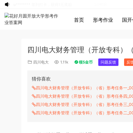
游客
下载了资源
2019年广东公务员考试
3小时前
《行测》真题（县级）答案及解析
游客
下载了资源
2004年广东公务员考试
3小时前
首页
形考作业
国开
《行测》真题(下半年）答案及解析
u*******
下载了资源
順著大腦來生活：
3小时前
從起床到就寢，用大腦喜歡的模式，活出
u*******
下载了资源
順著大腦來生活：
3小时前
創意、健康與生產力的最高生活法
從起床到就寢，用大腦喜歡的模式，活出
u*******
购买了资源
順著大腦來生活：
3小时前
四川电大财务管理（开放专科）（省
創意、健康與生產力的最高生活法
從起床到就寢，用大腦喜歡的模式，活出
a*******
投稿收入增加10块钱
3小时前
創意、健康與生產力的最高生活法
u*******
加入了本站
3小时前
四川电大
1.11k
领5金币
问题反馈
反
u*******
加入了本站
3小时前
u*******
签到打卡，获得1元奖励
4小时前
猜你喜欢
u*******
签到打卡，获得1元奖励
4小时前
四川电大财务管理（开放专科）（省）形考任务一_00
游客
下载了资源
2013年921公务员考试
5小时前
四川电大财务管理（开放专科）（省）形考任务四_00
联考《行测》真题答案及解析（河南卷）
u*******
登录了本站
7分钟前
四川电大财务管理（开放专科）（省）形考任务三_00
(1)
游客
下载了资源
2019年420联考《行
21分钟前
四川电大财务管理（开放专科）（省）形考任务二_00
测》真题（河南县级以上）答案及解析
a*******
购买了资源
代寫國立空中大學
1小时前
作業
a*******
投稿收入增加60块钱
1小时前