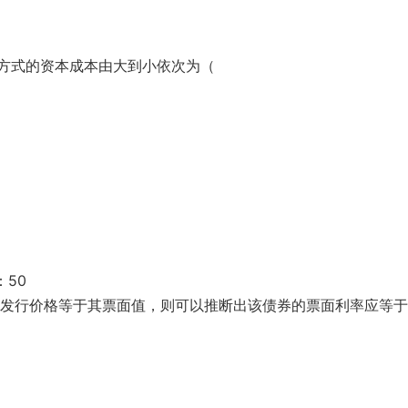
方式的资本成本由大到小依次为（
：50
实际发行价格等于其票面值，则可以推断出该债券的票面利率应等