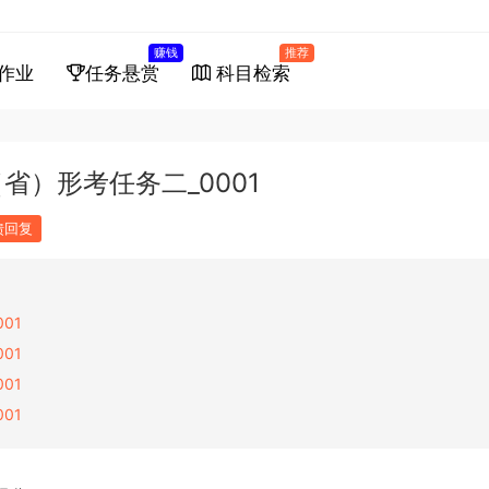
赚钱
推荐
作业
任务悬赏
科目检索
）形考任务二_0001
馈回复
01
01
01
01