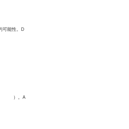
的可能性。D
然（ ）。A