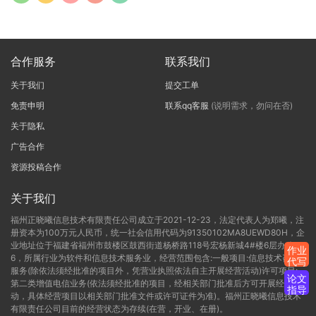
合作服务
联系我们
关于我们
提交工单
免责申明
联系qq客服
(说明需求，勿问在否)
关于隐私
广告合作
资源投稿合作
关于我们
福州正晓曦信息技术有限责任公司成立于2021-12-23，法定代表人为郑曦，注
册资本为100万元人民币，统一社会信用代码为91350102MA8UEWD80H，企
业地址位于福建省福州市鼓楼区鼓西街道杨桥路118号宏杨新城4#楼6层办公C-
作业
6，所属行业为软件和信息技术服务业，经营范围包含:一般项目:信息技术咨询
代写
服务(除依法须经批准的项目外，凭营业执照依法自主开展经营活动)许可项目:
论文
第二类增值电信业务(依法须经批准的项目，经相关部门批准后方可开展经营活
指导
动，具体经营项目以相关部门批准文件或许可证件为准)。福州正晓曦信息技术
有限责任公司目前的经营状态为存续(在营，开业、在册)。