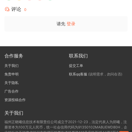
评论
0
请先
登录
合作服务
联系我们
关于我们
提交工单
免责申明
联系qq客服
(说明需求，勿问在否)
关于隐私
广告合作
资源投稿合作
关于我们
福州正晓曦信息技术有限责任公司成立于2021-12-23，法定代表人为郑曦，注
册资本为100万元人民币，统一社会信用代码为91350102MA8UEWD80H，企