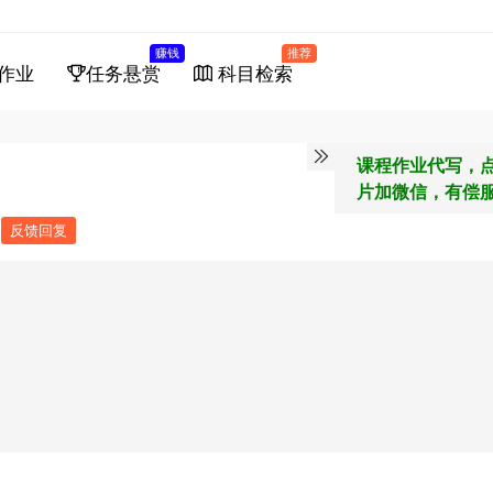
赚钱
推荐
作业
任务悬赏
科目检索
课程作业代写，
片加微信，有偿
反馈回复