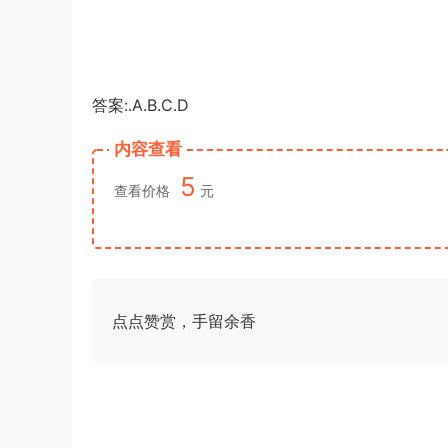
答案:.A.B.C.D
内容查看
5
查看价格
元
点点赞赏，手留余香