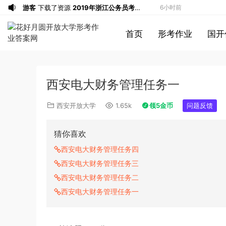
游客
下载了资源
2019年浙江公务员考试
6小时前
《申论》真题（B卷）及参考答案
游客
下载了资源
2015年黑龙江公务员考
8小时前
首页
形考作业
国开
试《行测》卷答案及解析
游客
下载了资源
2020年1011新疆公务员
9小时前
考试《行测》真题参考答案及解析
游客
下载了资源
2020年0822贵州公务
9小时前
员考试《行测》真题参考答案及解析
游客
下载了资源
坐立不安的僵尸钥匙扣
10小时前
西安电大财务管理任务一
3d打印图纸
游客
下载了资源
2009年广东公务员考试
12小时前
《行测》真题答案及解析
游客
下载了资源
2004年广东公务员考试
12小时前
西安开放大学
1.65k
领5金币
问题反馈
《行测》真题(下半年）答案及解析
游客
下载了资源
2019年420联考《行
13小时前
测》真题（河南县级以上）答案及解析
游客
下载了资源
2013年广东公务员考试
14小时前
猜你喜欢
《行测》三卷答案及解析
游客
下载了资源
2015年黑龙江公务员考
14小时前
西安电大财务管理任务四
试《申论》及参考答案（公检法B）
u*******
签到打卡，获得1元奖励
16小时前
西安电大财务管理任务三
u*******
签到打卡，获得1元奖励
17小时前
西安电大财务管理任务二
u*******
加入了本站
58分钟前
西安电大财务管理任务一
游客
下载了资源
iPhone 16 系列之字形
1小时前
保护壳 – 可自定义按钮颜色 | 16、16
游客
下载了资源
2017年422公务员联考
3小时前