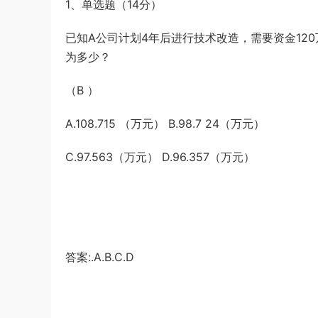
1、单选题（14分）
Plus、16 Pro、16 Pro Max
《行测》真题（福建卷）答案及解析 (1)
游客
下载了资源
2013年广东公务员考试
5小时前
《行测》三卷答案及解析
已知A公司计划4年后进行技术改造，需要资金12
为多少？
（B ）
A.108.715 （万元） B.98.7 24（万元）
C.97.563（万元） D.96.357（万元）
答案:.A.B.C.D