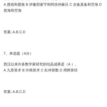
A 晁错和晁衡 B 伊豫部家守和阿倍仲麻吕 C 吉备真备和空海 D
曾海和空海
答案:.A.B.C.D
7、单选题（4分）
西汉以来许多数学家研究的结晶成果是（A ）。
A 九章算术 B 许商算术 C 杜仲算数 D 周髀算经
答案:.A.B.C.D