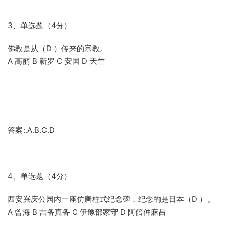
3、单选题（4分）
佛教是从（D ）传来的宗教。
A 高丽 B 新罗 C 安国 D 天竺
答案:.A.B.C.D
4、单选题（4分）
西安兴庆公园内一座仿唐柱式纪念碑，纪念的是日本（D ）。
A 曾海 B 吉备真备 C 伊豫部家守 D 阿倍仲麻吕