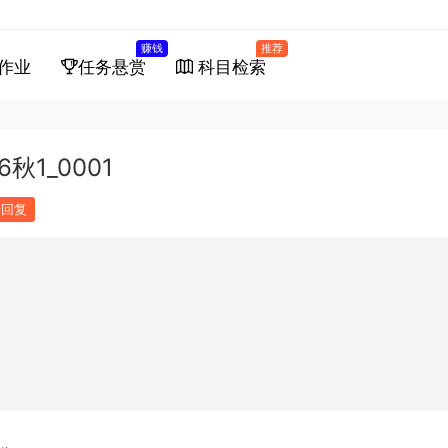
赚钱
推荐
作业
任务悬赏
科目检索
1_0001
馈回复