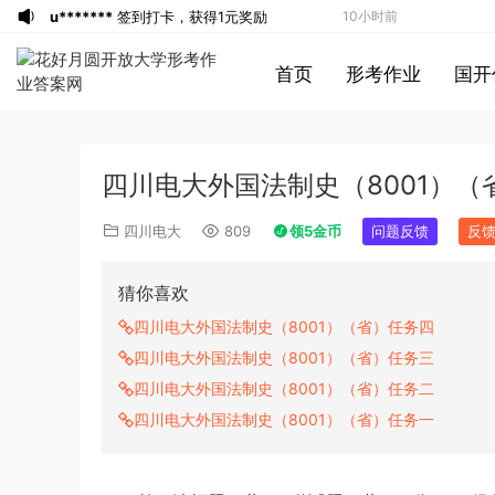
u*******
签到打卡，获得1元奖励
10小时前
u*******
登录了本站
10小时前
首页
形考作业
国开
u*******
签到打卡，获得1元奖励
10小时前
u*******
登录了本站
10小时前
u*******
登录了本站
10小时前
四川电大外国法制史（8001）（
游客
下载了资源
2022年下半年教师资格
32分钟前
证考试《综合素质》（小学）解析
游客
下载了资源
2013年下半年教师资格
42分钟前
四川电大
809
领5金币
问题反馈
反
证考试《教育知识与能力》（中学）真题
游客
下载了资源
2018年下半年教师资格
45分钟前
（解析）
证考试《初中化学》题解析
游客
下载了资源
2015年上半年教师资格
3小时前
猜你喜欢
证考试《初中英语》真题解析
游客
下载了资源
2014年下半年教师资格
4小时前
四川电大外国法制史（8001）（省）任务四
证考试《教育知识与能力》（中学）真题
u*******
签到打卡，获得1元奖励
5小时前
四川电大外国法制史（8001）（省）任务三
（解析）
1*******
登录了本站
5小时前
四川电大外国法制史（8001）（省）任务二
游客
下载了资源
2019年420联考《行
7小时前
四川电大外国法制史（8001）（省）任务一
测》真题（河南县级以上）答案及解析
u*******
签到打卡，获得1元奖励
7小时前
游客
下载了资源
2013年广东公务员考试
7小时前