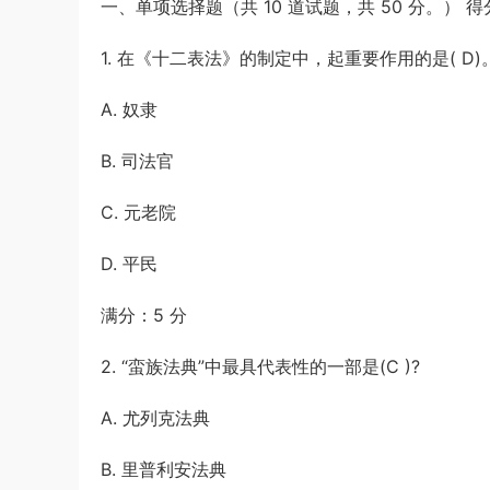
一、单项选择题（共 10 道试题，共 50 分。） 得
《行测》三卷答案及解析
游客
下载了资源
2015年河南公务员考试
7小时前
《行测》真题答案及解析
1. 在《十二表法》的制定中，起重要作用的是( D)
A. 奴隶
B. 司法官
C. 元老院
D. 平民
满分：5 分
2. “蛮族法典”中最具代表性的一部是(C )?
A. 尤列克法典
B. 里普利安法典