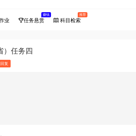
赚钱
推荐
作业
任务悬赏
科目检索
省）任务四
馈回复