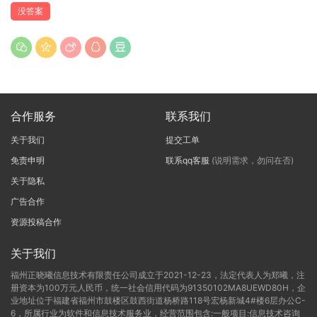
没答案
合作服务
联系我们
关于我们
提交工单
免责申明
联系qq客服
(说明需求，勿问在否)
关于隐私
广告合作
资源投稿合作
关于我们
福州正晓曦信息技术有限责任公司成立于2021-12-23，法定代表人为郑曦，注
册资本为100万元人民币，统一社会信用代码为91350102MA8UEWD80H，企
业地址位于福建省福州市鼓楼区鼓西街道杨桥路118号宏杨新城4#楼6层办公C-
6，所属行业为软件和信息技术服务业，经营范围包含:一般项目:信息技术咨询