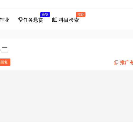
赚钱
推荐
作业
任务悬赏
科目检索
务二
推广
馈回复