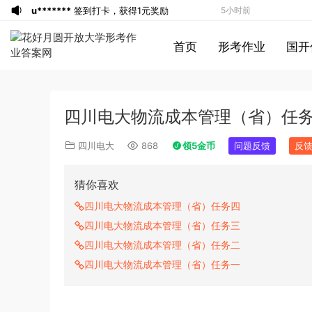
u*******
签到打卡，获得1元奖励
5小时前
u*******
签到打卡，获得1元奖励
5小时前
首页
形考作业
国开
游客
下载了资源
2019年广东公务员考试
5小时前
《行测》真题（县级）答案及解析
u*******
签到打卡，获得1元奖励
6小时前
游客
下载了资源
2016年0423浙江公务
7小时前
四川电大物流成本管理（省）任
员考试《行测》真题（A卷）参考答案及
游客
下载了资源
2016年重庆市公务员考
8小时前
解析
试《行测》真题（下半年卷）答案及解析
游客
下载了资源
2021年公务员多省联考
10小时前
四川电大
868
领5金币
问题反馈
反
《申论》题（河南乡镇卷）及参考答案
游客
下载了资源
2017年下半年教师资格
11小时前
证考试《综合素质》（小学）解析
u*******
签到打卡，获得1元奖励
11小时前
猜你喜欢
游客
下载了资源
2013年广东公务员考试
12小时前
四川电大物流成本管理（省）任务四
《行测》三卷答案及解析
u*******
签到打卡，获得1元奖励
12小时前
四川电大物流成本管理（省）任务三
u*******
登录了本站
13小时前
四川电大物流成本管理（省）任务二
u*******
签到打卡，获得1元奖励
2小时前
四川电大物流成本管理（省）任务一
u*******
签到打卡，获得1元奖励
2小时前
u*******
签到打卡，获得1元奖励
3小时前