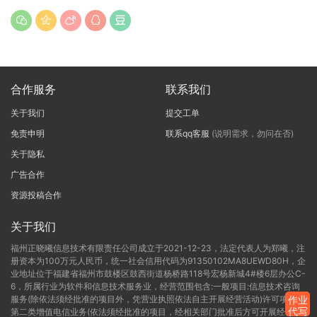
合作服务
联系我们
关于我们
提交工单
免责申明
联系qq客服
(说明需求，勿问在否)
关于隐私
广告合作
资源投稿合作
关于我们
福州正晓曦信息技术有限责任公司成立于2021-12-23，法定代表人为郑曦，注
册资本为100万元人民币，统一社会信用代码为91350102MA8UEWD80H，企
业地址位于福建省福州市鼓楼区鼓西街道杨桥路118号宏杨新城4#楼6层办公C-
6，所属行业为软件和信息技术服务业，经营范围包含:一般项目:信息技术咨询
服务(除依法须经批准的项目外，凭营业执照依法自主开展经营活动)许可项目:
作业
代写
第二类增值电信业务(依法须经批准的项目，经相关部门批准后方可开展经营活