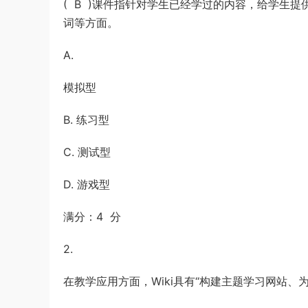
( B )课件指针对学生已经学过的内容，给学生
试《行测》卷答案及解析
游客
下载了资源
2020年1011新疆公务员
7小时前
词等方面。
考试《行测》真题参考答案及解析
A.
模拟型
B. 练习型
C. 测试型
D. 游戏型
满分：4 分
2.
在教学应用方面，Wiki具有“构建主题学习网站、