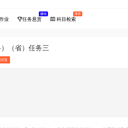
赚钱
推荐
作业
任务悬赏
科目检索
科）（省）任务三
馈回复