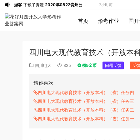
游客
下载了资源
2020年0822贵州公务
7小时前
员考试《行测》真题参考答案及解析
游客
下载了资源
坐立不安的僵尸钥匙扣
8小时前
首页
形考作业
国开
3d打印图纸
游客
下载了资源
2009年广东公务员考试
10小时前
《行测》真题答案及解析
游客
下载了资源
2004年广东公务员考试
10小时前
《行测》真题(下半年）答案及解析
游客
下载了资源
2019年420联考《行
11小时前
四川电大现代教育技术（开放本
测》真题（河南县级以上）答案及解析
游客
下载了资源
2013年广东公务员考试
13小时前
《行测》三卷答案及解析
游客
下载了资源
2015年黑龙江公务员考
13小时前
四川电大
825
领5金币
问题反馈
反
试《申论》及参考答案（公检法B）
u*******
签到打卡，获得1元奖励
14小时前
u*******
签到打卡，获得1元奖励
15小时前
猜你喜欢
u*******
签到打卡，获得1元奖励
16小时前
四川电大现代教育技术（开放本科）（省）任务四
游客
下载了资源
2009年黑龙江省申论
17小时前
四川电大现代教育技术（开放本科）（省）任务三
（A卷）真题及参考答案
游客
下载了资源
2017年422公务员联考
1小时前
四川电大现代教育技术（开放本科）（省）任务二
《行测》真题（福建卷）答案及解析 (1)
游客
下载了资源
2013年广东公务员考试
3小时前
四川电大现代教育技术（开放本科）（省）任务一
《行测》三卷答案及解析
游客
下载了资源
2019年浙江公务员考试
4小时前
《申论》真题（B卷）及参考答案
游客
下载了资源
2015年黑龙江公务员考
7小时前