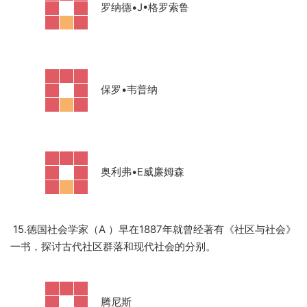
·
罗纳德
•J•格罗索鲁
·
保罗
•韦普纳
·
奥利弗
•E威廉姆森
15.德国社会学家（A ）早在1887年就曾经著有《社区与社会》
一书，探讨古代社区群落和现代社会的分别。
·
腾尼斯