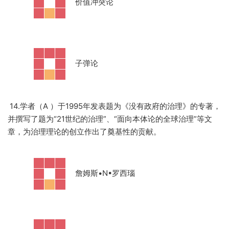
·
价值冲突论
·
子弹论
14.学者（A ）于1995年发表题为《没有政府的治理》的专著，
并撰写了题为“21世纪的治理”、“面向本体论的全球治理”等文
章，为治理理论的创立作出了奠基性的贡献。
·
詹姆斯
•N•罗西瑙