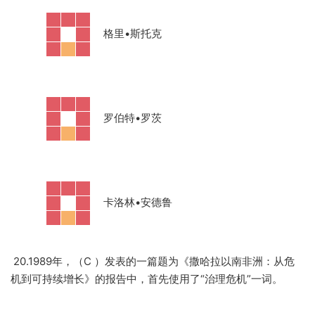
·
格里
•斯托克
·
罗伯特
•罗茨
·
卡洛林
•安德鲁
20.1989年，（C ）发表的一篇题为《撒哈拉以南非洲：从危
机到可持续增长》的报告中，首先使用了“治理危机”一词。