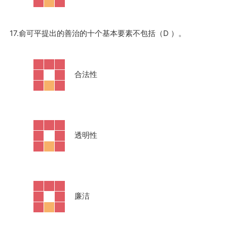
17.俞可平提出的善治的十个基本要素不包括（D ）。
·
合法性
·
透明性
·
廉洁