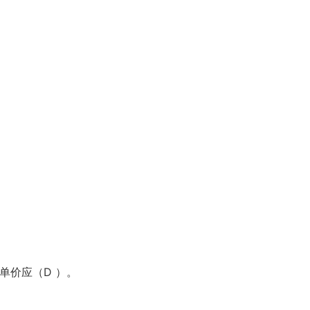
合单价应（D
）。