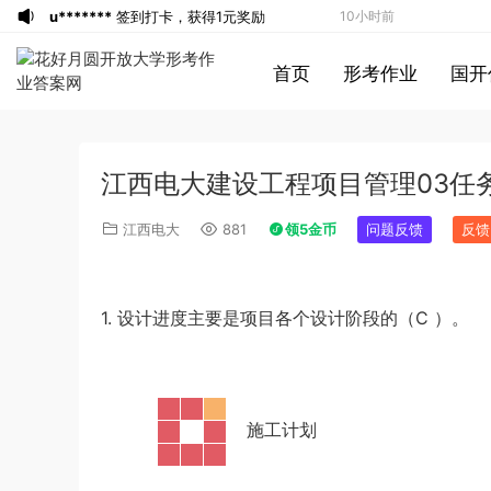
u*******
签到打卡，获得1元奖励
10小时前
游客
下载了资源
2009年黑龙江省申论
11小时前
首页
形考作业
国开
（A卷）真题及参考答案
u*******
签到打卡，获得1元奖励
12小时前
u*******
签到打卡，获得1元奖励
12小时前
游客
下载了资源
2019年广东公务员考试
12小时前
江西电大建设工程项目管理03任
《行测》真题（县级）答案及解析
游客
下载了资源
2015年黑龙江公务员考
59分钟前
试《行测》卷答案及解析
游客
下载了资源
2020年1011新疆公务员
1小时前
江西电大
881
领5金币
问题反馈
反馈
考试《行测》真题参考答案及解析
游客
下载了资源
2020年0822贵州公务
2小时前
员考试《行测》真题参考答案及解析
游客
下载了资源
坐立不安的僵尸钥匙扣
2小时前
3d打印图纸
游客
下载了资源
2009年广东公务员考试
4小时前
1. 设计进度主要是项目各个设计阶段的（C
）。
《行测》真题答案及解析
游客
下载了资源
2004年广东公务员考试
4小时前
《行测》真题(下半年）答案及解析
游客
下载了资源
2019年420联考《行
5小时前
测》真题（河南县级以上）答案及解析
游客
下载了资源
2013年广东公务员考试
7小时前
·
施工计划
《行测》三卷答案及解析
游客
下载了资源
2015年黑龙江公务员考
7小时前
试《申论》及参考答案（公检法B）
u*******
签到打卡，获得1元奖励
9小时前