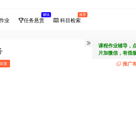
赚钱
推荐
作业
任务悬赏
科目检索
课程作业辅导，
务
片加微信，有偿
推广
回复