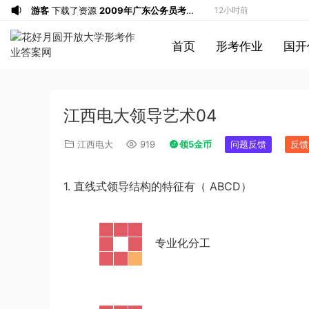
游客
下载了资源
2009年广东公务员考试
12小时前
《行测》真题答案及解析
游客
下载了资源
2004年广东公务员考试
12小时前
首页
形考作业
国开
《行测》真题(下半年）答案及解析
游客
下载了资源
2019年420联考《行
13小时前
测》真题（河南县级以上）答案及解析
游客
下载了资源
2013年广东公务员考试
14小时前
《行测》三卷答案及解析
游客
下载了资源
2015年黑龙江公务员考
14小时前
江西电大领导艺术04
试《申论》及参考答案（公检法B）
u*******
签到打卡，获得1元奖励
16小时前
u*******
签到打卡，获得1元奖励
17小时前
江西电大
919
领5金币
问题反馈
反馈
u*******
加入了本站
1小时前
游客
下载了资源
iPhone 16 系列之字形
1小时前
1. 直线式领导结构的特征有（ ABCD）
保护壳 – 可自定义按钮颜色 | 16、16
游客
下载了资源
2017年422公务员联考
3小时前
Plus、16 Pro、16 Pro Max
《行测》真题（福建卷）答案及解析 (1)
游客
下载了资源
2013年广东公务员考试
5小时前
《行测》三卷答案及解析
游客
下载了资源
2019年浙江公务员考试
6小时前
·
专业化分工
《申论》真题（B卷）及参考答案
游客
下载了资源
2015年黑龙江公务员考
9小时前
试《行测》卷答案及解析
游客
下载了资源
2020年1011新疆公务员
9小时前
考试《行测》真题参考答案及解析
游客
下载了资源
2020年0822贵州公务
9小时前