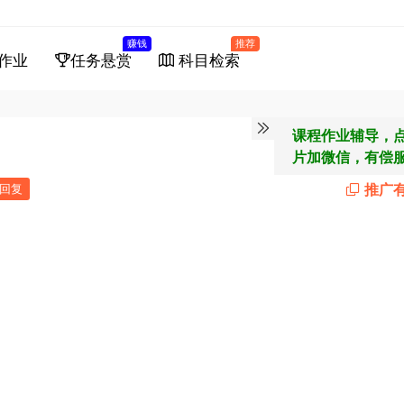
赚钱
推荐
作业
任务悬赏
科目检索
课程作业辅导，
片加微信，有偿
推广
回复