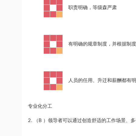
员考试《行测》真题参考答案及解析
游客
下载了资源
坐立不安的僵尸钥匙扣
10小时前
·
职责明确，等级森严肃
3d打印图纸
·
有明确的规章制度，并根据制
·
人员的任用、升迁和薪酬都有
专业化分工
2. （B
）领导者可以通过创造舒适的工作场景、多