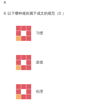
A
6. 以下哪种规则属于成文的规范（D
）
·
习惯
·
道德
·
伦理