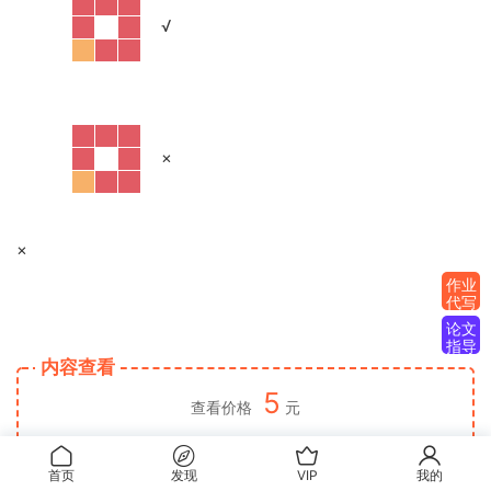
·
√
·
×
×
作业
代写
论文
指导
内容查看
5
查看价格
元
立即购买
首页
发现
VIP
我的