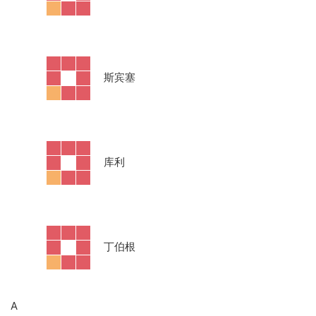
·
斯宾塞
·
库利
·
丁伯根
A