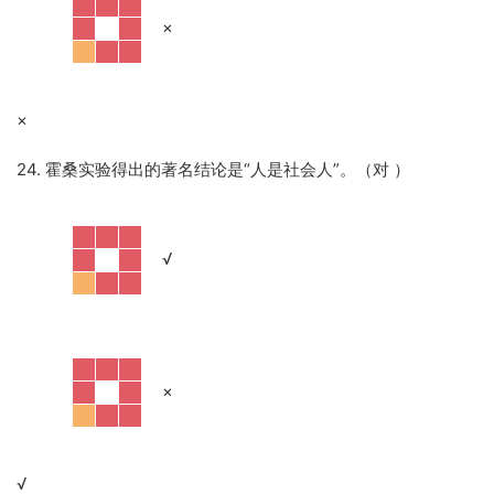
·
×
×
24. 霍桑实验得出的著名结论是“人是社会人”。（对
）
·
√
·
×
√