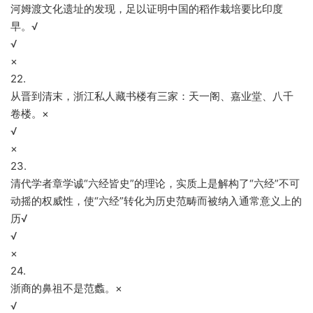
河姆渡文化遗址的发现，足以证明中国的稻作栽培要比印度
早。√
√
×
22.
从晋到清末，浙江私人藏书楼有三家：天一阁、嘉业堂、八千
卷楼。×
√
×
23.
清代学者章学诚“六经皆史”的理论，实质上是解构了“六经”不可
动摇的权威性，使“六经”转化为历史范畴而被纳入通常意义上的
历√
√
×
24.
浙商的鼻祖不是范蠡。×
√