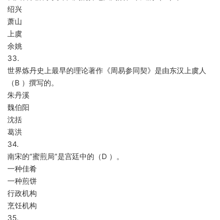
绍兴
萧山
上虞
余姚
33.
世界炼丹史上最早的理论著作《周易参同契》是由东汉上虞人
（B ）撰写的。
朱丹溪
魏伯阳
沈括
葛洪
34.
南宋的“蜜煎局”是宫廷中的（D ）。
一种佳肴
一种煎饼
行政机构
烹饪机构
35.