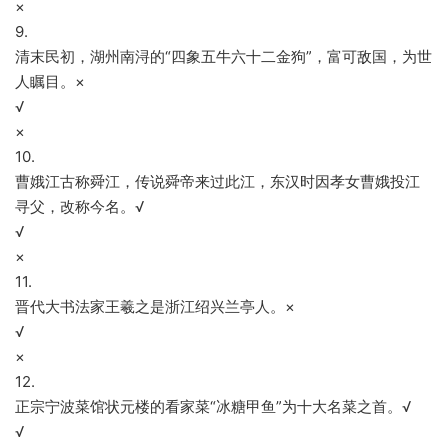
×
9.
清末民初，湖州南浔的“四象五牛六十二金狗”，富可敌国，为世
人瞩目。×
√
×
10.
曹娥江古称舜江，传说舜帝来过此江，东汉时因孝女曹娥投江
寻父，改称今名。√
√
×
11.
晋代大书法家王羲之是浙江绍兴兰亭人。×
√
×
12.
正宗宁波菜馆状元楼的看家菜“冰糖甲鱼”为十大名菜之首。√
√