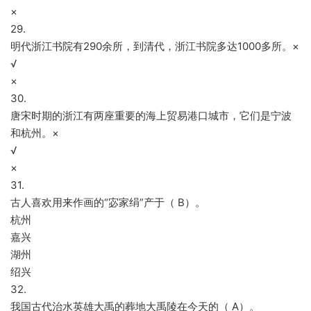
×
29.
明代浙江书院有290余所，到清代，浙江书院多达1000多所。×
√
×
30.
唐宋时期的浙江有两座重要的海上贸易港口城市，它们是宁波
和杭州。×
√
×
31.
古人喜欢用来作画的“宓家绢”产于（ B）。
杭州
嘉兴
湖州
绍兴
32.
我国古代治水英雄大禹的葬地大禹陵在今天的（ A）。