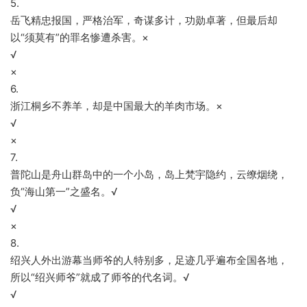
5.
岳飞精忠报国，严格治军，奇谋多计，功勋卓著，但最后却
以“须莫有”的罪名惨遭杀害。×
√
×
6.
浙江桐乡不养羊，却是中国最大的羊肉市场。×
√
×
7.
普陀山是舟山群岛中的一个小岛，岛上梵宇隐约，云缭烟绕，
负“海山第一”之盛名。√
√
×
8.
绍兴人外出游幕当师爷的人特别多，足迹几乎遍布全国各地，
所以“绍兴师爷”就成了师爷的代名词。√
√