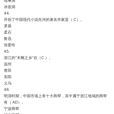
瑶琳洞
冰壶洞
44.
开创了中国现代小说先河的著名作家是（ C）。
茅盾
柔石
鲁迅
张爱玲
45.
浙江的“木雕之乡”在（C ）。
温州
青田
东阳
义乌
46.
明清时期，中国市场上有十大商帮，其中属于浙江地域的商帮
有（ AD）。
宁波商帮