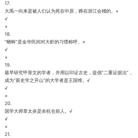
17.
大禹一向来是被人们认为死在中原，葬在浙江会稽的。×
√
×
18.
“蝤蛑”是金华民间对大虾的习惯称呼。×
√
×
19.
最早研究甲骨文的学者，并用以印证古史，提倡“二重证据法”，
成为“新史学之开山”的大学者是王国维。√
√
×
20.
国学大师章太炎是余杭仓前人。√
√
×
21.