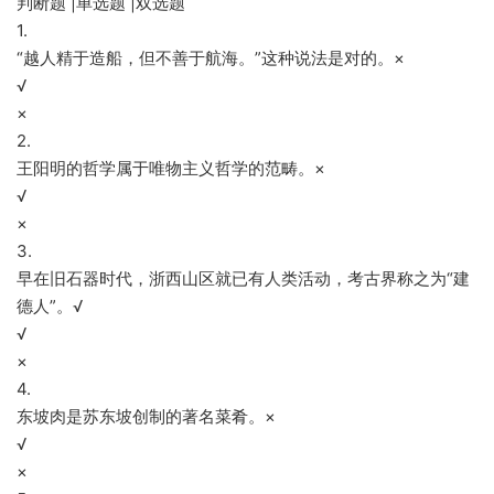
判断题 |单选题 |双选题
1.
“越人精于造船，但不善于航海。”这种说法是对的。×
√
×
2.
王阳明的哲学属于唯物主义哲学的范畴。×
√
×
3.
早在旧石器时代，浙西山区就已有人类活动，考古界称之为“建
德人”。√
√
×
4.
东坡肉是苏东坡创制的著名菜肴。×
√
×