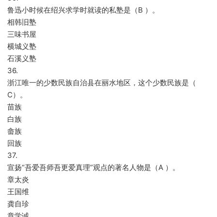
鲁迅小时候在绍兴求学时就读的私塾是（B ）。
相韩旧塾
三味书屋
横城义塾
石溪义塾
36.
浙江唯一的少数民族自治县在丽水地区，这个少数民族是（
C）。
苗族
白族
畲族
回族
37.
宣扬“吾爱吾师吾更爱真理”观点的著名人物是（A ）。
章太炎
王国维
龚自珍
章学诚