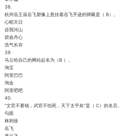
38.
杭州岳王庙岳飞塑像上悬挂着岳飞手迹的牌匾是（ B）。
心昭天日
还我河山
碧血丹心
浩气长存
39.
马云给自己的网站起名为（B ）。
淘宝
阿里巴巴
淘金
阿里吧吧
40.
“文官不要钱，武官不怕死，天下太平矣”是（ C）的名言。
勾践
林则徐
岳飞
葛云飞