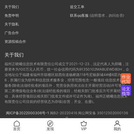
关于我们
提交工单
免责申明
联系qq客服
(说明需求，勿问在否)
关于隐私
广告合作
资源投稿合作
关于我们
福州正晓曦信息技术有限责任公司成立于2021-12-23，法定代表人为郑曦，注
册资本为100万元人民币，统一社会信用代码为91350102MA8UEWD80H，企
业地址位于福建省福州市鼓楼区鼓西街道杨桥路118号宏杨新城4#楼6层办公C-
作业
6，所属行业为软件和信息技术服务业，经营范围包含:一般项目:信息技术咨询
代写
服务(除依法须经批准的项目外，凭营业执照依法自主开展经营活动)许可项目:
论文
第二类增值电信业务(依法须经批准的项目，经相关部门批准后方可开展经营活
指导
动，具体经营项目以相关部门批准文件或许可证件为准)。福州正晓曦信息技术
有限责任公司目前的经营状态为存续(在营，开业、在册)。
闽ICP备2022000306号-1
闽B2-20220416
闽公网安备 35012302000136
号
首页
发现
VIP
我的