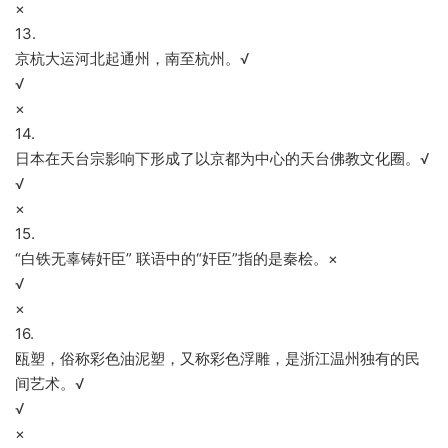
×
13.
京杭大运河北起通州，南至杭州。√
√
×
14.
日本在天台宗影响下形成了以京都为中心的天台佛教文化圈。√
√
×
15.
“白铁无辜铸奸臣” 联语中的“奸臣”指的是秦桧。×
√
×
16.
瓯塑，俗称彩色油泥塑，又称彩色浮雕，是浙江温州独有的民
间艺术。√
√
×