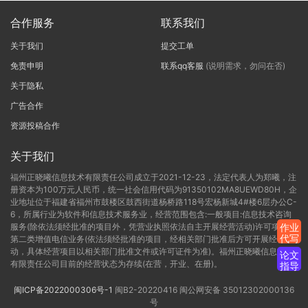
合作服务
联系我们
关于我们
提交工单
免责申明
联系qq客服
(说明需求，勿问在否)
关于隐私
广告合作
资源投稿合作
关于我们
福州正晓曦信息技术有限责任公司成立于2021-12-23，法定代表人为郑曦，注
册资本为100万元人民币，统一社会信用代码为91350102MA8UEWD80H，企
业地址位于福建省福州市鼓楼区鼓西街道杨桥路118号宏杨新城4#楼6层办公C-
6，所属行业为软件和信息技术服务业，经营范围包含:一般项目:信息技术咨询
服务(除依法须经批准的项目外，凭营业执照依法自主开展经营活动)许可项目:
作业
代写
第二类增值电信业务(依法须经批准的项目，经相关部门批准后方可开展经营活
动，具体经营项目以相关部门批准文件或许可证件为准)。福州正晓曦信息技术
论文
有限责任公司目前的经营状态为存续(在营，开业、在册)。
指导
闽ICP备2022000306号-1
闽B2-20220416
闽公网安备 35012302000136
号