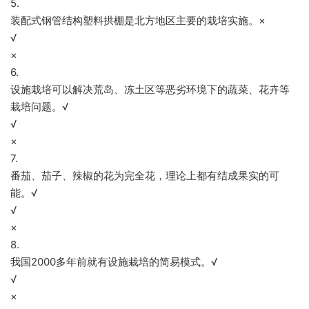
5.
装配式钢管结构塑料拱棚是北方地区主要的栽培实施。×
√
×
6.
设施栽培可以解决荒岛、冻土区等恶劣环境下的蔬菜、花卉等
栽培问题。√
√
×
7.
番茄、茄子、辣椒的花为完全花，理论上都有结成果实的可
能。√
√
×
8.
我国2000多年前就有设施栽培的简易模式。√
√
×