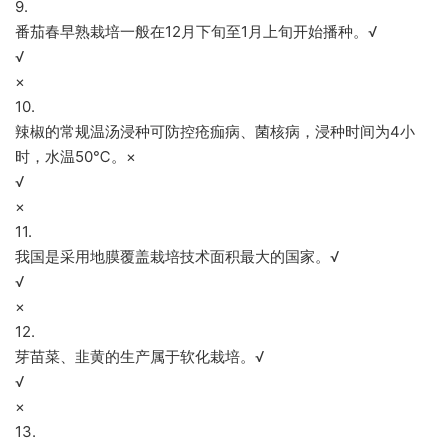
9.
番茄春早熟栽培一般在12月下旬至1月上旬开始播种。√
√
×
10.
辣椒的常规温汤浸种可防控疮痂病、菌核病，浸种时间为4小
时，水温50℃。×
√
×
11.
我国是采用地膜覆盖栽培技术面积最大的国家。√
√
×
12.
芽苗菜、韭黄的生产属于软化栽培。√
√
×
13.