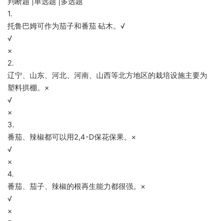
判断题 |单选题 |多选题
1.
托鲁巴姆可作为茄子和番茄 砧木。√
√
×
2.
辽宁、山东、河北、河南、山西等北方地区的栽培设施主要为
塑料拱棚。×
√
×
3.
番茄、辣椒都可以用2,4-D保花保果。×
√
×
4.
番茄、茄子、辣椒的根再生能力都很强。×
√
×