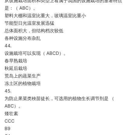
从设施栽培面积和类型上看属于我国的设施栽培的显著特点
是：（ ABC）。
塑料大棚和温室比重大，玻璃温室比重小
节能型日光温室发展迅猛
总体面积大，但结构档次较低
各种设施分布杂乱
44.
设施栽培可以实现（ ABCD）。
春早熟栽培
秋延后栽培
荒岛上的蔬菜生产
冻土区的植物栽培
45.
为防止果菜类秧苗徒长，可选用的植物生长调节剂是 （
ABC）。
矮壮素
CCC
B9