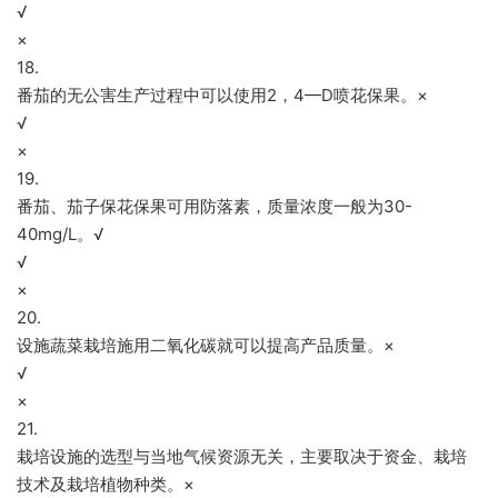
√
×
18.
番茄的无公害生产过程中可以使用2，4—D喷花保果。×
√
×
19.
番茄、茄子保花保果可用防落素，质量浓度一般为30-
40mg/L。√
√
×
20.
设施蔬菜栽培施用二氧化碳就可以提高产品质量。×
√
×
21.
栽培设施的选型与当地气候资源无关，主要取决于资金、栽培
技术及栽培植物种类。×