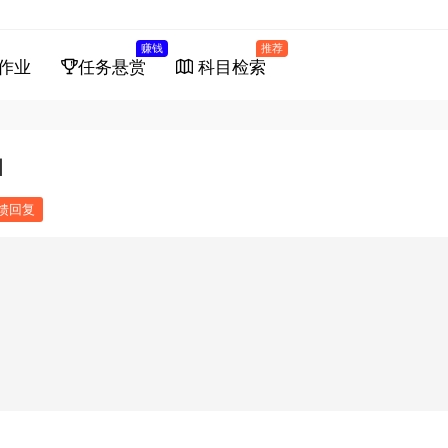
赚钱
推荐
作业
任务悬赏
科目检索
1
馈回复