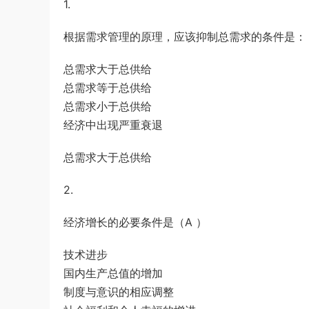
1.
证考试《初中英语》真题解析
游客
下载了资源
2014年下半年教师资格
3小时前
证考试《教育知识与能力》（中学）真题
根据需求管理的原理，应该抑制总需求的条件是：（
（解析）
总需求大于总供给
总需求等于总供给
总需求小于总供给
经济中出现严重衰退
总需求大于总供给
2.
经济增长的必要条件是（A ）
技术进步
国内生产总值的增加
制度与意识的相应调整