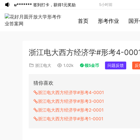
u*******
签到打卡，获得1元奖励
5小时前
1*******
登录了本站
5小时前
首页
形考作业
国开
游客
下载了资源
2019年420联考《行
6小时前
测》真题（河南县级以上）答案及解析
u*******
签到打卡，获得1元奖励
7小时前
游客
下载了资源
2013年广东公务员考试
7小时前
浙江电大西方经济学#形考4-000
《行测》三卷答案及解析
游客
下载了资源
2015年河南公务员考试
7小时前
《行测》真题答案及解析
u*******
签到打卡，获得1元奖励
9小时前
浙江电大
1.02k
领5金币
问题反馈
反
u*******
登录了本站
9小时前
u*******
签到打卡，获得1元奖励
10小时前
猜你喜欢
u*******
登录了本站
10小时前
浙江电大西方经济学#形考4-0001
u*******
登录了本站
10小时前
浙江电大西方经济学#形考3-0001
游客
下载了资源
2013年921公务员考试
10小时前
浙江电大西方经济学#形考2-0001
联考《行测》真题答案及解析（河南卷）
游客
下载了资源
2013年下半年教师资格
1分钟前
浙江电大西方经济学#形考1-0001
(1)
证考试《教育知识与能力》（中学）真题
游客
下载了资源
2018年下半年教师资格
5分钟前
（解析）
证考试《初中化学》题解析
游客
下载了资源
2015年上半年教师资格
3小时前