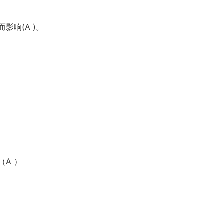
响(A )。
A ）