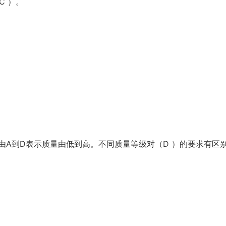
C ）。
，由A到D表示质量由低到高。不同质量等级对（D ）的要求有区