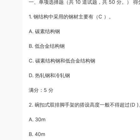
一、单项选择题（共 10 道试题，共 50 分。） 得
保护壳 – 可自定义按钮颜色 | 16、16
游客
下载了资源
2017年422公务员联考
5小时前
Plus、16 Pro、16 Pro Max
《行测》真题（福建卷）答案及解析 (1)
1. 钢结构中采用的钢材主要有（C ）。
A. 碳素结构钢
B. 低合金结构钢
C. 碳素结构钢和低合金结构钢
D. 热轧钢和冷轧钢
满分：5 分
2. 碗扣式双排脚手架的搭设高度一般不得超过(D )
A. 30m
B. 40m