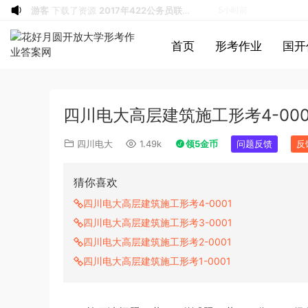
游客
下载了资源
2013年广东公务员考试
7小时前
《行测》三卷答案及解析
游客
下载了资源
2019年浙江公务员考试
7小时前
首页
形考作业
国开
《申论》真题（B卷）及参考答案
游客
下载了资源
2015年黑龙江公务员考
10小时前
试《行测》卷答案及解析
游客
下载了资源
2020年1011新疆公务员
10小时前
考试《行测》真题参考答案及解析
游客
下载了资源
2020年0822贵州公务
11小时前
四川电大高层建筑施工形考4-000
员考试《行测》真题参考答案及解析
游客
下载了资源
坐立不安的僵尸钥匙扣
11小时前
3d打印图纸
游客
下载了资源
2009年广东公务员考试
13小时前
四川电大
1.49k
领5金币
问题反馈
反
《行测》真题答案及解析
游客
下载了资源
2004年广东公务员考试
13小时前
《行测》真题(下半年）答案及解析
游客
下载了资源
2019年420联考《行
14小时前
猜你喜欢
测》真题（河南县级以上）答案及解析
游客
下载了资源
2013年广东公务员考试
16小时前
四川电大高层建筑施工形考4-0001
《行测》三卷答案及解析
游客
下载了资源
2015年黑龙江公务员考
16小时前
四川电大高层建筑施工形考3-0001
试《申论》及参考答案（公检法B）
u*******
签到打卡，获得1元奖励
18小时前
四川电大高层建筑施工形考2-0001
游客
下载了资源
2021年公务员多省联考
51分钟前
四川电大高层建筑施工形考1-0001
《申论》题（河南乡镇卷）及参考答案
u*******
加入了本站
2小时前
游客
下载了资源
iPhone 16 系列之字形
3小时前