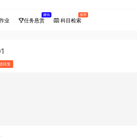
赚钱
推荐
作业
任务悬赏
科目检索
1
馈回复