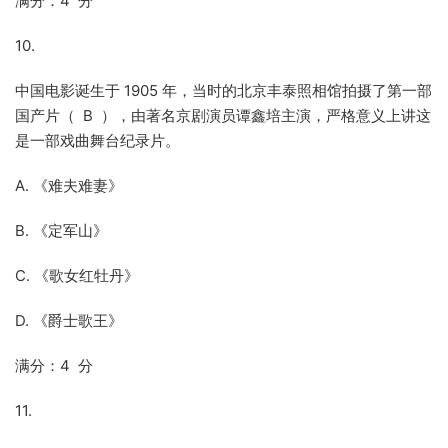
满分：4 分
10.
中国电影诞生于 1905 年，当时的北京丰泰照相馆拍摄了第一部
国产片（ B ），由著名京剧演员谭鑫培主演，严格意义上讲这
是一部戏曲舞台纪录片。
A. 《难夫难妻》
B. 《定军山》
C. 《歌女红牡丹》
D. 《爵士歌王》
满分：4 分
11.