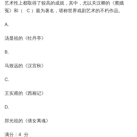
艺术性上都取得了较高的成就，其中，尤以关汉卿的《窦娥
冤》和（ C ）最为著名，堪称世界戏剧艺术的不朽作品。
A.
汤显祖的《牡丹亭》
B.
马致远的《汉宫秋》
C.
王实甫的《西厢记》
D.
郑光祖的《倩女离魂》
满分：4 分