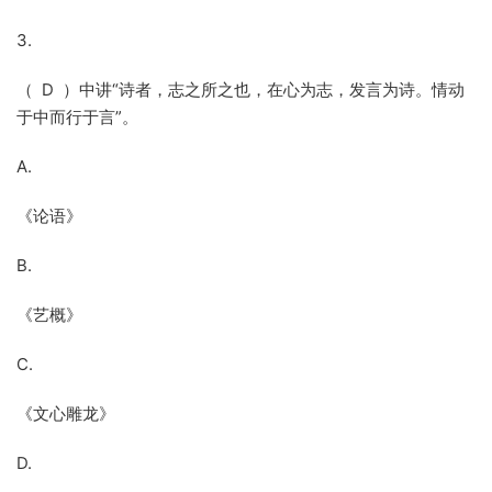
3.
（ D ）中讲“诗者，志之所之也，在心为志，发言为诗。情动
于中而行于言”。
A.
《论语》
B.
《艺概》
C.
《文心雕龙》
D.