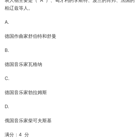
表人物主要是（ A ）、匈牙利的李斯特、波兰的肖邦、法国的
柏辽兹等人。
A.
德国作曲家舒伯特和舒曼
B.
德国音乐家瓦格纳
C.
德国音乐家勃拉姆斯
D.
俄国音乐家柴可夫斯基
满分：4 分