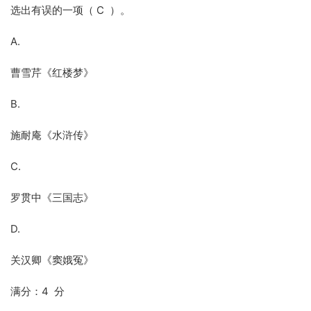
选出有误的一项（ C ）。
A.
曹雪芹《红楼梦》
B.
施耐庵《水浒传》
C.
罗贯中《三国志》
D.
关汉卿《窦娥冤》
满分：4 分