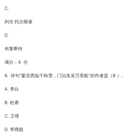
C.
列夫·托尔斯泰
D.
布莱希特
满分：4 分
6. 诗句“窗含西临千秋雪，门泊东吴万里船”的作者是（B ）。
A. 李白
B. 杜甫
C. 王维
D. 李商隐