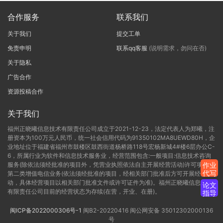
合作服务
联系我们
关于我们
提交工单
免责申明
联系qq客服
(说明需求，勿问在否)
关于隐私
广告合作
资源投稿合作
关于我们
福州正晓曦信息技术有限责任公司成立于2021-12-23，法定代表人为郑曦，注
册资本为100万元人民币，统一社会信用代码为91350102MA8UEWD80H，企
业地址位于福建省福州市鼓楼区鼓西街道杨桥路118号宏杨新城4#楼6层办公C-
6，所属行业为软件和信息技术服务业，经营范围包含:一般项目:信息技术咨询
服务(除依法须经批准的项目外，凭营业执照依法自主开展经营活动)许可项目:
作业
代写
第二类增值电信业务(依法须经批准的项目，经相关部门批准后方可开展经营活
动，具体经营项目以相关部门批准文件或许可证件为准)。福州正晓曦信息技术
论文
有限责任公司目前的经营状态为存续(在营，开业、在册)。
指导
闽ICP备2022000306号-1
闽B2-20220416
闽公网安备 35012302000136
号