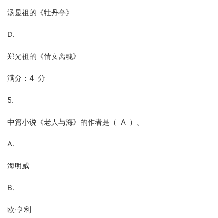
汤显祖的《牡丹亭》
D.
郑光祖的《倩女离魂》
满分：4 分
5.
中篇小说《老人与海》的作者是（ A ）。
A.
海明威
B.
欧·亨利