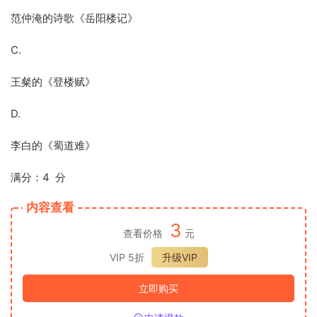
范仲淹的诗歌《岳阳楼记》
C.
王粲的《登楼赋》
D.
李白的《蜀道难》
满分：4 分
内容查看
3
查看价格
元
VIP 5折
升级VIP
立即购买