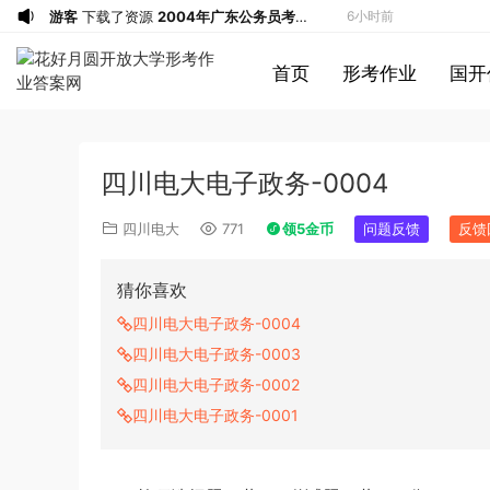
游客
下载了资源
2019年420联考《行
7小时前
测》真题（河南县级以上）答案及解析
游客
下载了资源
2013年广东公务员考试
9小时前
首页
形考作业
国开
《行测》三卷答案及解析
游客
下载了资源
2015年黑龙江公务员考
9小时前
试《申论》及参考答案（公检法B）
u*******
签到打卡，获得1元奖励
10小时前
u*******
签到打卡，获得1元奖励
11小时前
四川电大电子政务-0004
u*******
签到打卡，获得1元奖励
12小时前
游客
下载了资源
2009年黑龙江省申论
13小时前
四川电大
771
领5金币
问题反馈
反馈
（A卷）真题及参考答案
u*******
签到打卡，获得1元奖励
13小时前
u*******
签到打卡，获得1元奖励
14小时前
猜你喜欢
游客
下载了资源
2019年浙江公务员考试
3分钟前
四川电大电子政务-0004
《申论》真题（B卷）及参考答案
游客
下载了资源
2015年黑龙江公务员考
3小时前
四川电大电子政务-0003
试《行测》卷答案及解析
游客
下载了资源
2020年1011新疆公务员
3小时前
四川电大电子政务-0002
考试《行测》真题参考答案及解析
游客
下载了资源
2020年0822贵州公务
3小时前
四川电大电子政务-0001
员考试《行测》真题参考答案及解析
游客
下载了资源
坐立不安的僵尸钥匙扣
4小时前
3d打印图纸
游客
下载了资源
2009年广东公务员考试
6小时前