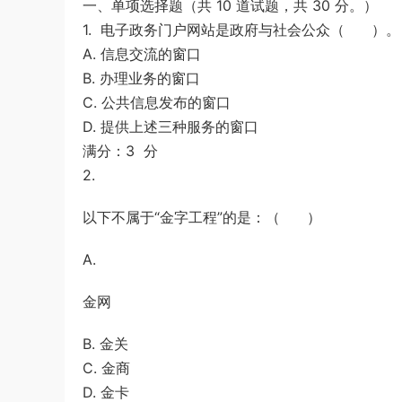
一、单项选择题（共 10 道试题，共 30 分。）
《行测》真题答案及解析
游客
下载了资源
2004年广东公务员考试
6小时前
1. 电子政务门户网站是政府与社会公众（ ）。
《行测》真题(下半年）答案及解析
A. 信息交流的窗口
B. 办理业务的窗口
C. 公共信息发布的窗口
D. 提供上述三种服务的窗口
满分：3 分
2.
以下不属于“金字工程”的是：（ ）
A.
金网
B. 金关
C. 金商
D. 金卡