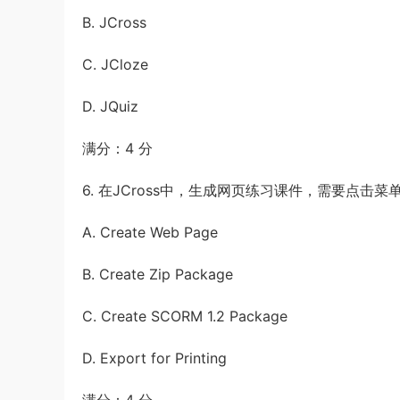
B. JCross
C. JCloze
D. JQuiz
满分：4 分
6. 在JCross中，生成网页练习课件，需要点击菜单
A. Create Web Page
B. Create Zip Package
C. Create SCORM 1.2 Package
D. Export for Printing