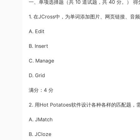
一、单项选择题（共 10 道试题，共 40 分。） 得
《申论》题（广西B卷）及参考答案
1*******
登录了本站
6小时前
1. 在JCross中，为单词添加图片、网页链接
A. Edit
B. Insert
C. Manage
D. Grid
满分：4 分
2. 用Hot Potatoes软件设计各种各样的匹配题
A. JMatch
B. JCloze