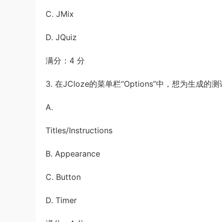
C. JMix
D. JQuiz
满分：4 分
3. 在JCloze的菜单栏“Options”中，想为
A.
Titles/Instructions
B. Appearance
C. Button
D. Timer