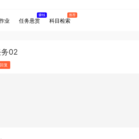
赚钱
推荐
作业
任务悬赏
科目检索
务02
回复