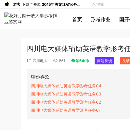
游客
下载了资源
2015年黑龙江省公务员
7小时前
录用考试《行测》真题（公检法卷）答案
1*******
登录了本站
8小时前
首页
形考作业
国开
及解析
u*******
登录了本站
8小时前
游客
下载了资源
2019年420联考《行
8小时前
测》真题（河南县级以上）答案及解析
a*******
投稿收入增加60块钱
9小时前
四川电大媒体辅助英语教学形考任
a*******
购买了资源
代寫國立空中大學
9小时前
作業
u*******
签到打卡，获得1元奖励
10小时前
四川电大
861
领5金币
问题反馈
反馈
游客
下载了资源
2019年广东公务员考试
11小时前
《行测》真题（县级）答案及解析
游客
下载了资源
2004年广东公务员考试
11小时前
猜你喜欢
《行测》真题(下半年）答案及解析
u*******
下载了资源
順著大腦來生活：
11小时前
四川电大媒体辅助英语教学形考任务04
從起床到就寢，用大腦喜歡的模式，活出
u*******
下载了资源
順著大腦來生活：
11小时前
四川电大媒体辅助英语教学形考任务03
創意、健康與生產力的最高生活法
從起床到就寢，用大腦喜歡的模式，活出
u*******
购买了资源
順著大腦來生活：
11小时前
四川电大媒体辅助英语教学形考任务02
創意、健康與生產力的最高生活法
從起床到就寢，用大腦喜歡的模式，活出
游客
下载了资源
2017年新疆兵团公务员
26分钟前
四川电大媒体辅助英语教学形考任务01
創意、健康與生產力的最高生活法
录用考试《行测》真题（缺108-110）答
游客
下载了资源
2019年420联考《行
43分钟前
案及解析
测》真题（河北卷）答案及解析
游客
下载了资源
2021年公务员多省联考
3小时前