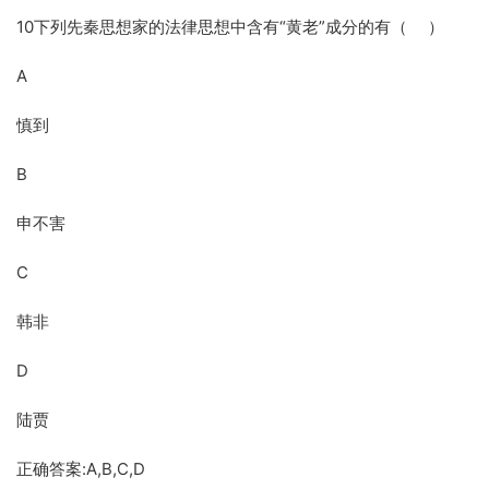
10下列先秦思想家的法律思想中含有“黄老”成分的有（ ）
A
慎到
B
申不害
C
韩非
D
陆贾
正确答案:A,B,C,D