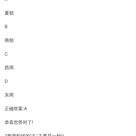
夏朝
B
商朝
C
西周
D
东周
正确答案:A
恭喜您答对了!
2殷商时代的“礼”主要是一种()