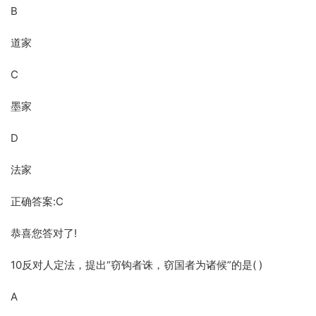
B
道家
C
墨家
D
法家
正确答案:C
恭喜您答对了!
10反对人定法，提出“窃钩者诛，窃国者为诸候”的是( )
A