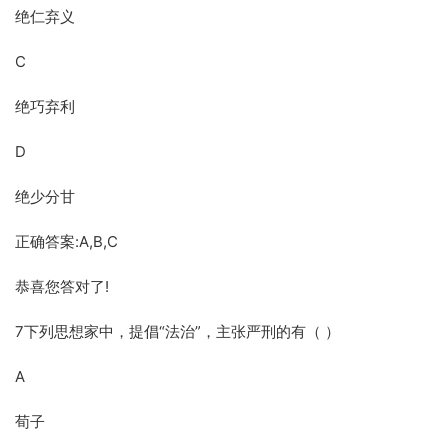
绝仁弃义
C
绝巧弃利
D
绝少分甘
正确答案:A,B,C
恭喜您答对了!
7下列思想家中，提倡“法治”，主张严刑的有（ ）
A
荀子