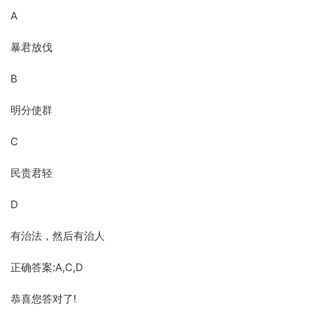
A
暴君放伐
B
明分使群
C
民贵君轻
D
有治法，然后有治人
正确答案:A,C,D
恭喜您答对了!