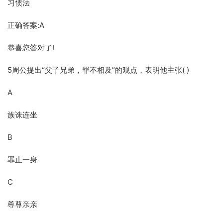
习惯法
正确答案:A
恭喜您答对了!
5周公提出“父子兄弟，罪不相及”的观点，表明他主张( )
A
族诛连坐
B
罪止一身
C
尊尊亲亲