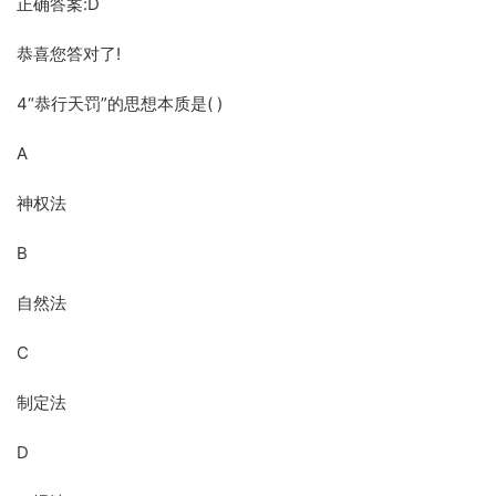
正确答案:D
恭喜您答对了!
4“恭行天罚”的思想本质是( )
A
神权法
B
自然法
C
制定法
D