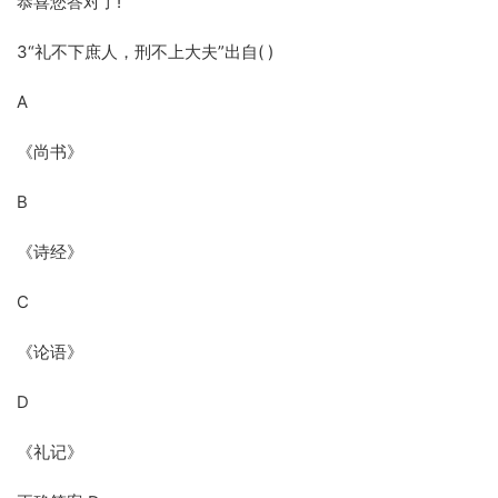
恭喜您答对了!
3“礼不下庶人，刑不上大夫”出自( )
A
《尚书》
B
《诗经》
C
《论语》
D
《礼记》