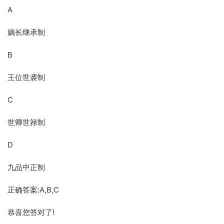
A
嫡长继承制
B
王位世袭制
C
世卿世禄制
D
九品中正制
正确答案:A,B,C
恭喜您答对了!