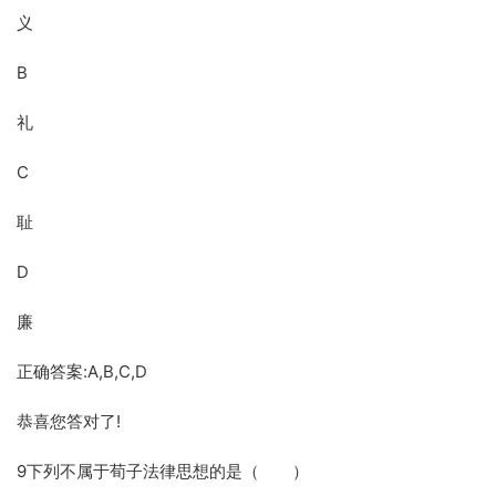
义
B
礼
C
耻
D
廉
正确答案:A,B,C,D
恭喜您答对了!
9下列不属于荀子法律思想的是（ ）