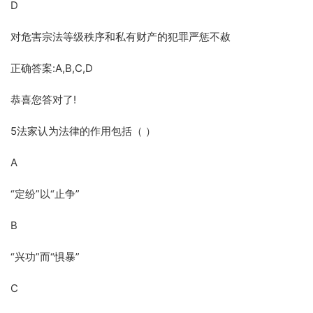
D
对危害宗法等级秩序和私有财产的犯罪严惩不赦
正确答案:A,B,C,D
恭喜您答对了!
5法家认为法律的作用包括（ ）
A
“定纷”以“止争”
B
“兴功”而“惧暴”
C