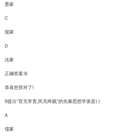
墨家
C
儒家
D
法家
正确答案:B
恭喜您答对了!
9提出“官无常贵,民无终贱”的先秦思想学派是( )
A
儒家