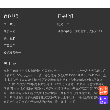
合作服务
联系我们
关于我们
提交工单
免责申明
联系qq客服
(说明需求，勿问在否)
关于隐私
广告合作
资源投稿合作
关于我们
福州正晓曦信息技术有限责任公司成立于2021-12-23，法定代表人为郑曦，注
册资本为100万元人民币，统一社会信用代码为91350102MA8UEWD80H，企
业地址位于福建省福州市鼓楼区鼓西街道杨桥路118号宏杨新城4#楼6层办公C-
6，所属行业为软件和信息技术服务业，经营范围包含:一般项目:信息技术咨询
服务(除依法须经批准的项目外，凭营业执照依法自主开展经营活动)许可项目:
作业
代写
第二类增值电信业务(依法须经批准的项目，经相关部门批准后方可开展经营活
动，具体经营项目以相关部门批准文件或许可证件为准)。福州正晓曦信息技术
论文
有限责任公司目前的经营状态为存续(在营，开业、在册)。
指导