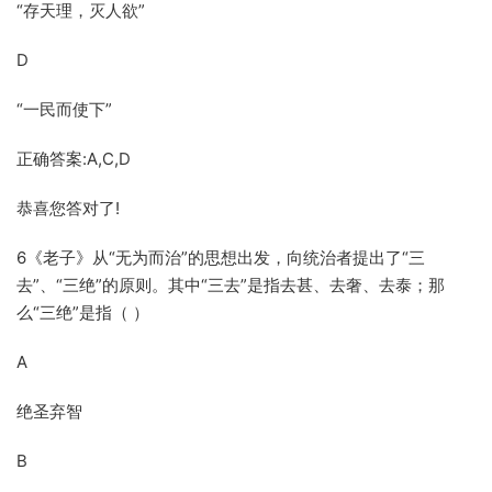
“存天理，灭人欲”
D
“一民而使下”
正确答案:A,C,D
恭喜您答对了!
6《老子》从“无为而治”的思想出发，向统治者提出了“三
去”、“三绝”的原则。其中“三去”是指去甚、去奢、去泰；那
么“三绝”是指（ ）
A
绝圣弃智
B