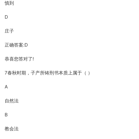
慎到
D
庄子
正确答案:D
恭喜您答对了!
7春秋时期，子产所铸刑书本质上属于（ ）
A
自然法
B
教会法