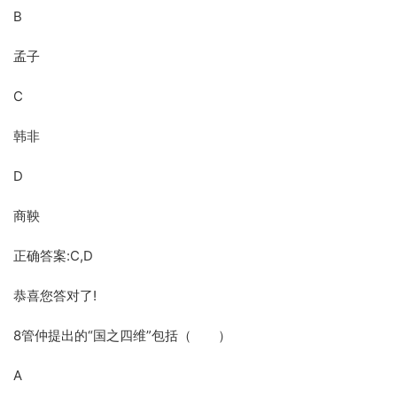
B
孟子
C
韩非
D
商鞅
正确答案:C,D
恭喜您答对了!
8管仲提出的“国之四维”包括（ ）
A