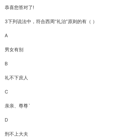
恭喜您答对了!
3下列说法中，符合西周“礼治”原则的有（ ）
A
男女有别
B
礼不下庶人
C
亲亲、尊尊`
D
刑不上大夫