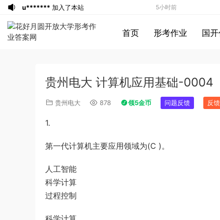
u*******
加入了本站
5小时前
游客
下载了资源
iPhone 16 系列之字形
5小时前
首页
形考作业
国开
保护壳 – 可自定义按钮颜色 | 16、16
游客
下载了资源
2017年422公务员联考
7小时前
Plus、16 Pro、16 Pro Max
《行测》真题（福建卷）答案及解析 (1)
游客
下载了资源
2013年广东公务员考试
9小时前
《行测》三卷答案及解析
游客
下载了资源
2019年浙江公务员考试
10小时前
贵州电大 计算机应用基础-0004
《申论》真题（B卷）及参考答案
游客
下载了资源
2015年黑龙江公务员考
12小时前
试《行测》卷答案及解析
游客
下载了资源
2020年1011新疆公务员
12小时前
贵州电大
878
领5金币
问题反馈
反馈
考试《行测》真题参考答案及解析
游客
下载了资源
2020年0822贵州公务
13小时前
1.
员考试《行测》真题参考答案及解析
游客
下载了资源
坐立不安的僵尸钥匙扣
14小时前
3d打印图纸
游客
下载了资源
2009年广东公务员考试
16小时前
第一代计算机主要应用领域为(C )。
《行测》真题答案及解析
游客
下载了资源
2004年广东公务员考试
16小时前
人工智能
《行测》真题(下半年）答案及解析
游客
下载了资源
2019年420联考《行
17小时前
科学计算
测》真题（河南县级以上）答案及解析
游客
下载了资源
2016年0423浙江公务
31分钟前
过程控制
员考试《行测》真题（A卷）参考答案及
u*******
签到打卡，获得1元奖励
37分钟前
解析
游客
下载了资源
2016年河南公务员考试
2小时前
科学计算