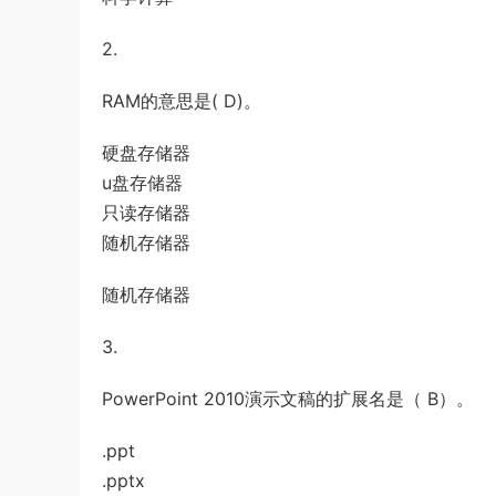
《行测》真题答案及解析
游客
下载了资源
2021年公务员多省联考
3小时前
2.
《申论》题（河南乡镇卷）及参考答案
RAM的意思是( D)。
硬盘存储器
u盘存储器
只读存储器
随机存储器
随机存储器
3.
PowerPoint 2010演示文稿的扩展名是（ B）。
.ppt
.pptx