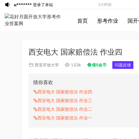
u*******
登录了本站
2小时前
u*******
登录了本站
2小时前
首页
形考作业
国开
游客
下载了资源
2021年0327安徽公务
3小时前
员考试《行测》真题答案及解析
u*******
签到打卡，获得1元奖励
4小时前
游客
下载了资源
2021年北京公务员考试
5小时前
西安电大 国家赔偿法 作业四
《行测》真题（区级及以上）参考答案及
游客
下载了资源
2017年422公务员联考
6小时前
解析
《申论》真题及参考答案（黑龙江省市
u*******
登录了本站
6小时前
西安开放大学
1.03k
领5金币
问题反馈
卷）
u*******
签到打卡，获得1元奖励
6小时前
游客
下载了资源
2017年422公务员联考
6小时前
猜你喜欢
《行测》真题（福建卷）答案及解析 (1)
游客
下载了资源
2020年1011新疆公务员
6小时前
西安电大 国家赔偿法 作业四
考试《申论》真题及参考答案
游客
下载了资源
2015年北京公务员考试
7小时前
西安电大 国家赔偿法 作业三
《行测》卷参考答案及解析
游客
下载了资源
2019年420联考《申
2小时前
西安电大 国家赔偿法 作业二
论》真题（黑龙江县乡卷）及答案
u*******
登录了本站
2小时前
西安电大 国家赔偿法 作业一
u*******
登录了本站
2小时前
u*******
登录了本站
2小时前