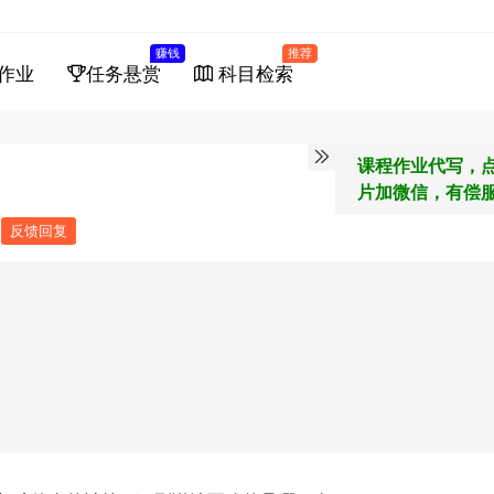
赚钱
推荐
作业
任务悬赏
科目检索
课程作业代写，
片加微信，有偿
反馈回复