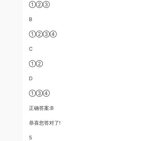
①②③
B
①②③④
C
①②
D
①③④
正确答案:B
恭喜您答对了!
5