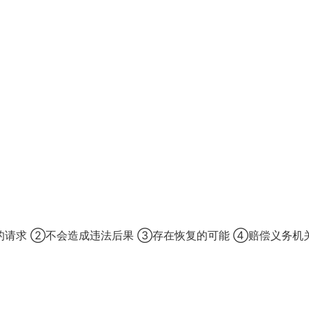
的请求 ②不会造成违法后果 ③存在恢复的可能 ④赔偿义务机