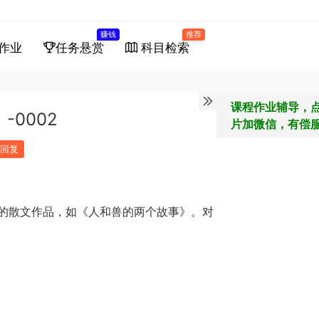
赚钱
推荐
作业
任务悬赏
科目检索
课程作业辅导，
-0002
片加微信，有偿
回复
的散文作品，如《人和兽的两个故事》。对