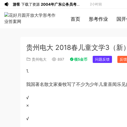
游客
下载了资源
2004年广东公务员考试
2小时前
《行测》真题(下半年）答案及解析
u*******
下载了资源
順著大腦來生活：
3小时前
首页
形考作业
国开
從起床到就寢，用大腦喜歡的模式，活出
u*******
下载了资源
順著大腦來生活：
3小时前
創意、健康與生產力的最高生活法
從起床到就寢，用大腦喜歡的模式，活出
u*******
购买了资源
順著大腦來生活：
3小时前
創意、健康與生產力的最高生活法
從起床到就寢，用大腦喜歡的模式，活出
a*******
投稿收入增加10块钱
3小时前
贵州电大 2018春儿童文学3（新）
創意、健康與生產力的最高生活法
u*******
加入了本站
3小时前
u*******
加入了本站
3小时前
贵州电大
897
领5金币
问题反馈
反馈
u*******
签到打卡，获得1元奖励
4小时前
1.
u*******
签到打卡，获得1元奖励
4小时前
游客
下载了资源
2013年921公务员考试
4小时前
我国著名散文家秦牧写了不少为少年儿童喜闻乐见
联考《行测》真题答案及解析（河南卷）
游客
下载了资源
2016年0423浙江公务
5小时前
√
(1)
员考试《行测》真题（A卷）参考答案及
u*******
签到打卡，获得1元奖励
5小时前
×
解析
a*******
购买了资源
代寫國立空中大學
29分钟前
作業
a*******
投稿收入增加60块钱
29分钟前
√
u*******
签到打卡，获得1元奖励
1小时前