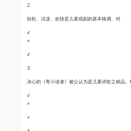
2.
游客
下载了资源
2019年广东公务员考试
2小时前
《行测》真题（县级）答案及解析
轻松、活泼、欢快是儿童戏剧的基本格调。对
√
×
√
3.
冰心的《寄小读者》被公认为是儿童诗歌之精品。
√
×
×
4.