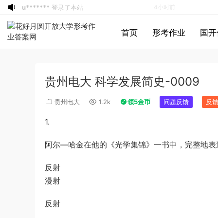
u*******
登录了本站
4小时前
u*******
登录了本站
4小时前
首页
形考作业
国开
u*******
登录了本站
4小时前
游客
下载了资源
2021年0327安徽公务
5小时前
员考试《行测》真题答案及解析
u*******
签到打卡，获得1元奖励
6小时前
贵州电大 科学发展简史-0009
游客
下载了资源
2021年北京公务员考试
7小时前
《行测》真题（区级及以上）参考答案及
游客
下载了资源
2017年422公务员联考
8小时前
贵州电大
1.2k
领5金币
问题反馈
反
解析
《申论》真题及参考答案（黑龙江省市
u*******
登录了本站
8小时前
1.
卷）
u*******
签到打卡，获得1元奖励
8小时前
游客
下载了资源
2017年422公务员联考
8小时前
阿尔—哈金在他的《光学集锦》一书中，完整地表
《行测》真题（福建卷）答案及解析 (1)
游客
下载了资源
2020年1011新疆公务员
8小时前
反射
考试《申论》真题及参考答案
游客
下载了资源
2015年北京公务员考试
1小时前
漫射
《行测》卷参考答案及解析
游客
下载了资源
2019年420联考《申
4小时前
论》真题（黑龙江县乡卷）及答案
u*******
登录了本站
4小时前
反射
u*******
登录了本站
4小时前