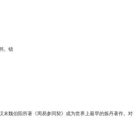
书。错
汉末魏伯阳所著《周易参同契》成为世界上最早的炼丹著作。对