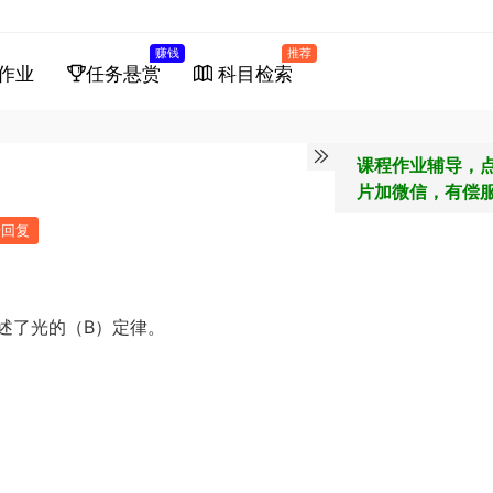
赚钱
推荐
作业
任务悬赏
科目检索
课程作业辅导，
片加微信，有偿
馈回复
述了光的（B）定律。