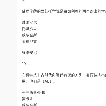
9.
佛罗伦萨的西芒托学院是由伽利略的两个杰出的学
维维安尼
托里拆里
威尔金斯
莱布尼兹
维维安尼
10.
在科学从中古时代向近代转变的关头，有两位杰出
用。他们是（AB）。
弗兰西斯·培根
笛卡儿
威尔金斯