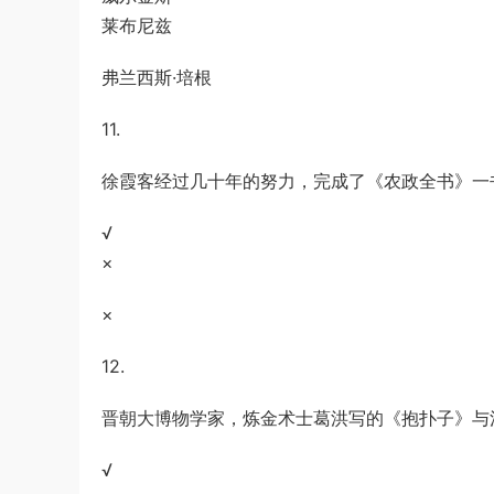
莱布尼兹
弗兰西斯·培根
11.
徐霞客经过几十年的努力，完成了《农政全书》一
√
×
×
12.
晋朝大博物学家，炼金术士葛洪写的《抱扑子》与
√