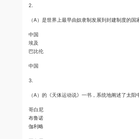
2.
u*******
登录了本站
4小时前
（A）是世界上最早由奴隶制发展到封建制度的国
中国
埃及
巴比伦
中国
3.
（A）的《天体运动说》一书，系统地阐述了太阳
哥白尼
布鲁诺
伽利略