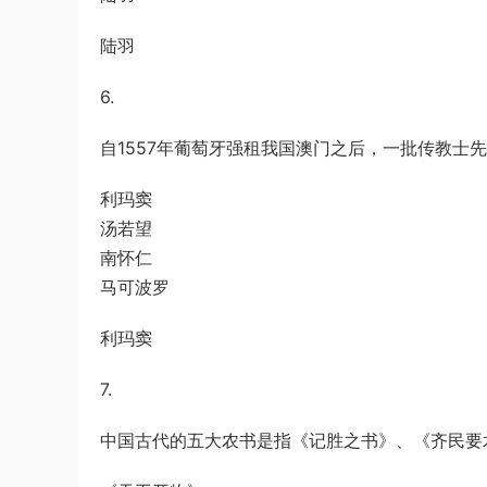
陆羽
6.
自1557年葡萄牙强租我国澳门之后，一批传教士
利玛窦
汤若望
南怀仁
马可波罗
利玛窦
7.
中国古代的五大农书是指《记胜之书》、《齐民要