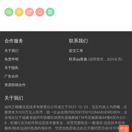
合作服务
联系我们
关于我们
提交工单
免责申明
联系qq客服
(说明需求，勿问在否)
关于隐私
广告合作
资源投稿合作
关于我们
福州正晓曦信息技术有限责任公司成立于2021-12-23，法定代表人为郑曦，注
册资本为100万元人民币，统一社会信用代码为91350102MA8UEWD80H，企
业地址位于福建省福州市鼓楼区鼓西街道杨桥路118号宏杨新城4#楼6层办公C-
6，所属行业为软件和信息技术服务业，经营范围包含:一般项目:信息技术咨询
服务(除依法须经批准的项目外，凭营业执照依法自主开展经营活动)许可项目:
作业