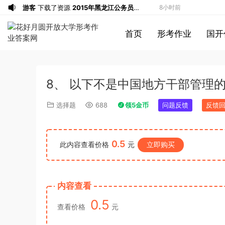
游客
下载了资源
2015年黑龙江公务员考
8小时前
试《行测》卷答案及解析
游客
下载了资源
2020年1011新疆公务员
8小时前
首页
形考作业
国开
考试《行测》真题参考答案及解析
游客
下载了资源
2020年0822贵州公务
8小时前
员考试《行测》真题参考答案及解析
游客
下载了资源
坐立不安的僵尸钥匙扣
9小时前
3d打印图纸
游客
下载了资源
2009年广东公务员考试
11小时前
8、 以下不是中国地方干部管理
《行测》真题答案及解析
游客
下载了资源
2004年广东公务员考试
11小时前
《行测》真题(下半年）答案及解析
游客
下载了资源
2019年420联考《行
12小时前
选择题
688
领5金币
问题反馈
反馈
测》真题（河南县级以上）答案及解析
游客
下载了资源
2013年广东公务员考试
14小时前
《行测》三卷答案及解析
游客
下载了资源
2015年黑龙江公务员考
14小时前
0.5
试《申论》及参考答案（公检法B）
u*******
签到打卡，获得1元奖励
15小时前
此内容查看价格
元
立即购买
u*******
签到打卡，获得1元奖励
16小时前
u*******
加入了本站
4分钟前
内容查看
游客
下载了资源
iPhone 16 系列之字形
25分钟前
0.5
保护壳 – 可自定义按钮颜色 | 16、16
游客
下载了资源
2017年422公务员联考
2小时前
查看价格
元
Plus、16 Pro、16 Pro Max
《行测》真题（福建卷）答案及解析 (1)
游客
下载了资源
2013年广东公务员考试
4小时前