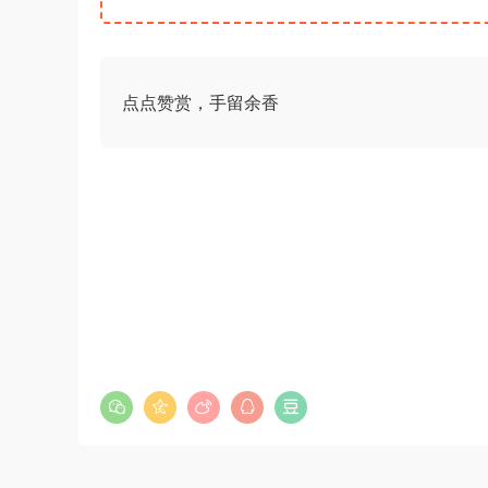
《行测》三卷答案及解析
游客
下载了资源
2019年浙江公务员考试
5小时前
《申论》真题（B卷）及参考答案
点点赞赏，手留余香