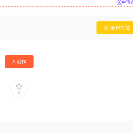
申请
给TA打赏
AI创作
0