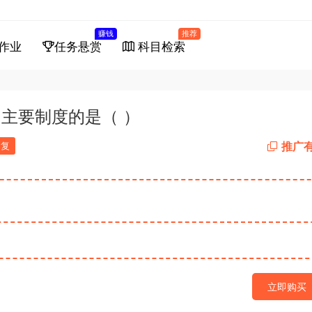
赚钱
推荐
作业
任务悬赏
科目检索
的主要制度的是（ ）
推广
回复
立即购买