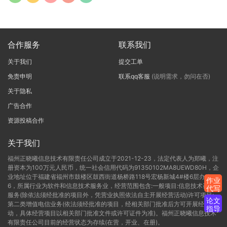
合作服务
联系我们
关于我们
提交工单
免责申明
联系qq客服
(说明需求，勿问在否)
关于隐私
广告合作
资源投稿合作
关于我们
福州正晓曦信息技术有限责任公司成立于2021-12-23，法定代表人为郑曦，注
册资本为100万元人民币，统一社会信用代码为91350102MA8UEWD80H，企
业地址位于福建省福州市鼓楼区鼓西街道杨桥路118号宏杨新城4#楼6层办公C-
作业
6，所属行业为软件和信息技术服务业，经营范围包含:一般项目:信息技术咨询
代写
服务(除依法须经批准的项目外，凭营业执照依法自主开展经营活动)许可项目:
论文
第二类增值电信业务(依法须经批准的项目，经相关部门批准后方可开展经营活
指导
动，具体经营项目以相关部门批准文件或许可证件为准)。福州正晓曦信息技术
有限责任公司目前的经营状态为存续(在营，开业、在册)。