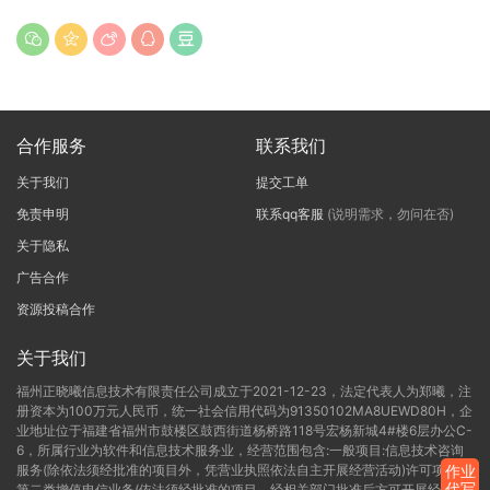
合作服务
联系我们
关于我们
提交工单
免责申明
联系qq客服
(说明需求，勿问在否)
关于隐私
广告合作
资源投稿合作
关于我们
福州正晓曦信息技术有限责任公司成立于2021-12-23，法定代表人为郑曦，注
册资本为100万元人民币，统一社会信用代码为91350102MA8UEWD80H，企
业地址位于福建省福州市鼓楼区鼓西街道杨桥路118号宏杨新城4#楼6层办公C-
6，所属行业为软件和信息技术服务业，经营范围包含:一般项目:信息技术咨询
服务(除依法须经批准的项目外，凭营业执照依法自主开展经营活动)许可项目:
作业
代写
第二类增值电信业务(依法须经批准的项目，经相关部门批准后方可开展经营活