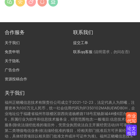
合作服务
联系我们
关于我们
提交工单
免责申明
联系qq客服
(说明需求，勿问在否)
关于隐私
广告合作
资源投稿合作
关于我们
福州正晓曦信息技术有限责任公司成立于2021-12-23，法定代表人为郑曦，注
册资本为100万元人民币，统一社会信用代码为91350102MA8UEWD80H，企
业地址位于福建省福州市鼓楼区鼓西街道杨桥路118号宏杨新城4#楼6层办公C-
作业
6，所属行业为软件和信息技术服务业，经营范围包含:一般项目:信息技术咨询
代写
服务(除依法须经批准的项目外，凭营业执照依法自主开展经营活动)许可项目:
论文
第二类增值电信业务(依法须经批准的项目，经相关部门批准后方可开展经营活
指导
动，具体经营项目以相关部门批准文件或许可证件为准)。福州正晓曦信息技术