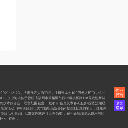
作业
021-12-23，法定代表人为郑曦，注册资本为100万元人民币，统一
代写
WD80H，企业地址位于福建省福州市鼓楼区鼓西街道杨桥路118号宏杨新城
论文
信息技术服务业，经营范围包含:一般项目:信息技术咨询服务(除依法须经
指导
经营活动)许可项目:第二类增值电信业务(依法须经批准的项目，经相关
项目以相关部门批准文件或许可证件为准)。福州正晓曦信息技术有限
开业、在册)。