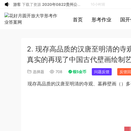
游客
下载了资源
坐立不安的僵尸钥匙扣
11小时前
3d打印图纸
游客
下载了资源
2009年广东公务员考试
13小时前
首页
形考作业
国开
《行测》真题答案及解析
游客
下载了资源
2004年广东公务员考试
13小时前
《行测》真题(下半年）答案及解析
游客
下载了资源
2019年420联考《行
14小时前
测》真题（河南县级以上）答案及解析
游客
下载了资源
2013年广东公务员考试
16小时前
2. 现存高品质的汉唐至明清的
《行测》三卷答案及解析
游客
下载了资源
2015年黑龙江公务员考
16小时前
试《申论》及参考答案（公检法B）
u*******
签到打卡，获得1元奖励
17小时前
真实的再现了中国古代壁画绘制
游客
下载了资源
2021年公务员多省联考
26分钟前
选择题
708
领5金币
问题反馈
反馈回
《申论》题（河南乡镇卷）及参考答案
u*******
加入了本站
2小时前
2. 现存高品质的汉唐至明清的寺观、墓葬壁画（）
游客
下载了资源
iPhone 16 系列之字形
2小时前
保护壳 – 可自定义按钮颜色 | 16、16
游客
下载了资源
2017年422公务员联考
4小时前
Plus、16 Pro、16 Pro Max
《行测》真题（福建卷）答案及解析 (1)
游客
下载了资源
2013年广东公务员考试
6小时前
《行测》三卷答案及解析
游客
下载了资源
2019年浙江公务员考试
7小时前
《申论》真题（B卷）及参考答案
游客
下载了资源
2015年黑龙江公务员考
10小时前
试《行测》卷答案及解析
游客
下载了资源
2020年1011新疆公务员
10小时前