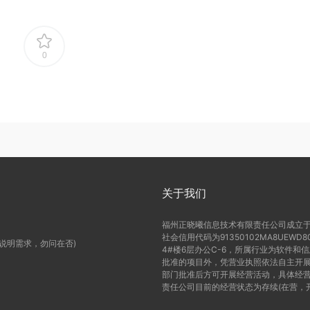
0
关于我们
福州正晓曦信息技术有限责任公司成立于2
社会信用代码为91350102MA8UE
(说明需求，勿问在否)
4#楼6层办公C-6，所属行业为软件和
批准的项目外，凭营业执照依法自主开展
部门批准后方可开展经营活动，具体经营
责任公司目前的经营状态为存续(在营，