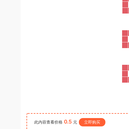
考试《行测》真题参考答案及解析
游客
下载了资源
2020年0822贵州公务
10小时前
员考试《行测》真题参考答案及解析
0.5
此内容查看价格
元
立即购买