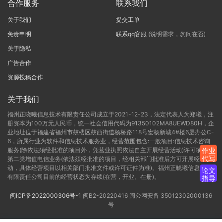
合作服务
联系我们
关于我们
提交工单
免责申明
联系qq客服
(说明需求，勿问在否)
关于隐私
广告合作
资源投稿合作
关于我们
福州正晓曦信息技术有限责任公司成立于2021-12-23，法定代表人为郑曦，注
册资本为100万元人民币，统一社会信用代码为91350102MA8UEWD80H，企
业地址位于福建省福州市鼓楼区鼓西街道杨桥路118号宏杨新城4#楼6层办公C-
6，所属行业为软件和信息技术服务业，经营范围包含:一般项目:信息技术咨询
服务(除依法须经批准的项目外，凭营业执照依法自主开展经营活动)许可项目:
作业
代写
第二类增值电信业务(依法须经批准的项目，经相关部门批准后方可开展经营活
动，具体经营项目以相关部门批准文件或许可证件为准)。福州正晓曦信息技术
论文
有限责任公司目前的经营状态为存续(在营，开业、在册)。
指导
闽ICP备2022000306号-1
闽B2-20220416
闽公网安备 35012302000136
号