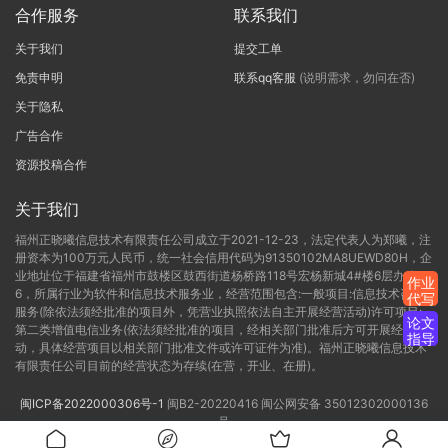
合作服务
联系我们
关于我们
提交工单
免责申明
联系qq客服
(说明需求，勿问在否)
关于隐私
广告合作
资源投稿合作
关于我们
福州正晓曦信息技术有限责任公司成立于2021-12-23，法定代表人为郑曦，注
册资本为100万元人民币，统一社会信用代码为91350102MA8UEWD80H，企
业地址位于福建省福州市鼓楼区鼓西街道杨桥路118号宏杨新城4#楼6层办公C-
作业
6，所属行业为软件和信息技术服务业，经营范围包含:一般项目:信息技术咨询
代写
服务(除依法须经批准的项目外，凭营业执照依法自主开展经营活动)许可项目:
论文
第二类增值电信业务(依法须经批准的项目，经相关部门批准后方可开展经营活
指导
动，具体经营项目以相关部门批准文件或许可证件为准)。福州正晓曦信息技术
有限责任公司目前的经营状态为存续(在营，开业、在册)。
闽ICP备2022000306号-1
闽B2-20220416
闽公网安备 35012302000136
号